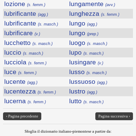
lozione
lungamente
(s. femm.)
(avv.)
lubrificante
lunghezza
(agg.)
(s. femm.)
lubrificante
lungo
(s. masch.)
(agg.)
lubrificare
lungo
(v.)
(prep.)
lucchetto
luogo
(s. masch.)
(s. masch.)
luccio
lupo
(s. masch.)
(s. masch.)
lucciola
lusingare
(s. femm.)
(v.)
luce
lusso
(s. femm.)
(s. masch.)
lucente
lussuoso
(agg.)
(agg.)
lucentezza
lustro
(s. femm.)
(agg.)
lucerna
lutto
(s. femm.)
(s. masch.)
‹ Pagina precedente
Pagina successiva ›
Sfoglia il dizionario italiano-piemontese a partire da: