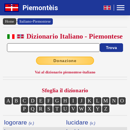
Piemontèis
Home
›
Italiano-Piemontese
Dizionario Italiano - Piemontese
Donazione
Vai al dizionario piemontese-italiano
Sfoglia il dizionario
A
B
C
D
E
F
G
H
I
J
K
L
M
N
O
P
Q
R
S
T
U
V
W
X
Y
Z
logorare
lucidare
(v.)
(v.)