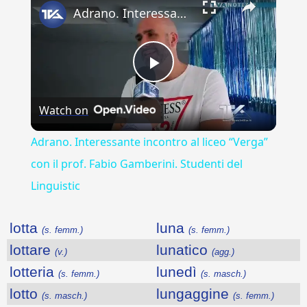
Adrano. Interessante incontro al liceo “Verga” con il prof. Fabio Gamberini. Studenti del Linguistic
Play
Watch on
Video
Adrano. Interessante incontro al liceo “Verga”
con il prof. Fabio Gamberini. Studenti del
Linguistic
lotta
luna
(s. femm.)
(s. femm.)
lottare
lunatico
(v.)
(agg.)
lotteria
lunedì
(s. femm.)
(s. masch.)
lotto
lungaggine
(s. masch.)
(s. femm.)