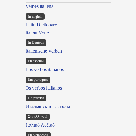
Verbes italiens
In english
Latin Dictionary
Italian Verbs
In Deutsch
Italienische Verben
En español
Los verbos italianos
Em portugues
Os verbos italianos
По русски
Итальянские глаголы
Στα ελληνικά
Ιταλικό Λεξικό
Ën piemontèis