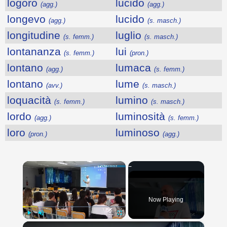
logoro
lucido
(agg.)
(agg.)
longevo
lucido
(agg.)
(s. masch.)
longitudine
luglio
(s. femm.)
(s. masch.)
lontananza
lui
(s. femm.)
(pron.)
lontano
lumaca
(agg.)
(s. femm.)
lontano
lume
(avv.)
(s. masch.)
loquacità
lumino
(s. femm.)
(s. masch.)
lordo
luminosità
(agg.)
(s. femm.)
loro
luminoso
(pron.)
(agg.)
×
Now Playing
×
Play
Unmute
Fullscreen