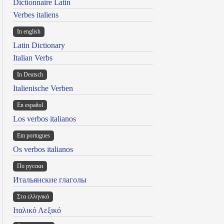
Dictionnaire Latin
Verbes italiens
In english
Latin Dictionary
Italian Verbs
In Deutsch
Italienische Verben
En español
Los verbos italianos
Em portugues
Os verbos italianos
По русски
Итальянские глаголы
Στα ελληνικά
Ιταλικό Λεξικό