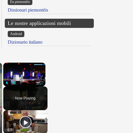
Ën piemontèis
Dissionari piemontèis
Le nostre applicazioni mobili
Android
Dizionario italiano
×
×
Play
Unmute
Fullscreen
Now Playing