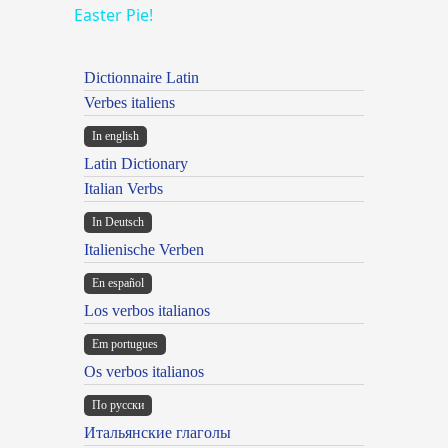
Easter Pie!
Dictionnaire Latin
Verbes italiens
In english
Latin Dictionary
Italian Verbs
In Deutsch
Italienische Verben
En español
Los verbos italianos
Em portugues
Os verbos italianos
По русски
Итальянские глаголы