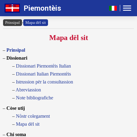
Piemontèis
Prinsipal
›
Mapa dël sit
Mapa dël sit
Prinsipal
Dissionari
Dissionari Piemontèis Italian
Dissionari Italian Piemontèis
Istrussion për la consultassion
Abreviassion
Note bibliografiche
Còse utij
Nòstr colegament
Mapa dël sit
Chi soma