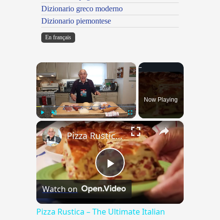
Dizionario greco moderno
Dizionario piemontese
En français
×
Now Playing
×
Play
Unmute
Fullscreen
Pizza Rustica – The Ultimate Italian Easter Pie!
Play
Watch on
Video
Pizza Rustica – The Ultimate Italian