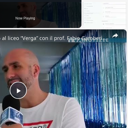
Now Playing
×
Adrano. Interessante incontro al liceo “Verga” con il prof. Fabio Gamberini. Studenti del Linguistic
Play
Video