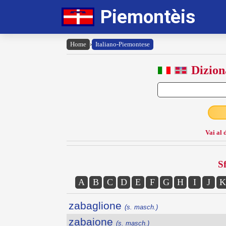
Piemontèis
Home
›
Italiano-Piemontese
Dizion
Vai al 
Sf
A
B
C
D
E
F
G
H
I
J
K
zabaglione
(s. masch.)
zabaione
(s. masch.)