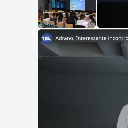
Play
Unmute
Fullscreen