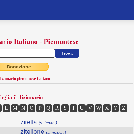
ario Italiano - Piemontese
Donazione
dizionario piemontese-italiano
oglia il dizionario
L
M
N
O
P
Q
R
S
T
U
V
W
X
Y
Z
zitella
(s. femm.)
zitellone
(s. masch.)