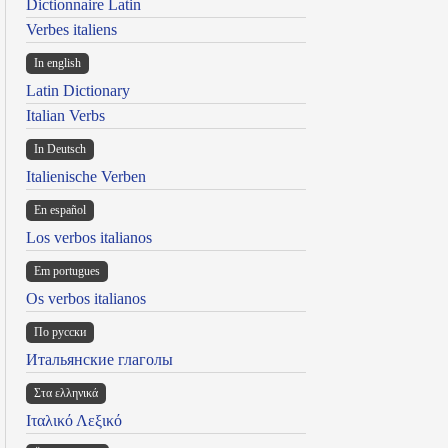
Dictionnaire Latin
Verbes italiens
In english
Latin Dictionary
Italian Verbs
In Deutsch
Italienische Verben
En español
Los verbos italianos
Em portugues
Os verbos italianos
По русски
Итальянские глаголы
Στα ελληνικά
Ιταλικό Λεξικό