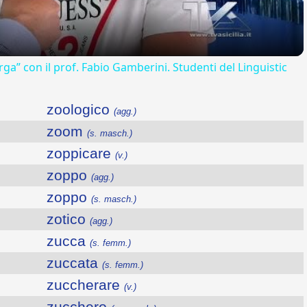
rga” con il prof. Fabio Gamberini. Studenti del Linguistic
zoologico
(agg.)
zoom
(s. masch.)
zoppicare
(v.)
zoppo
(agg.)
zoppo
(s. masch.)
zotico
(agg.)
zucca
(s. femm.)
zuccata
(s. femm.)
zuccherare
(v.)
zucchero