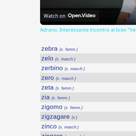
Watch on
Adrano. Interessante incontro al liceo “Ve
zebra
(s. femm.)
zelo
(s. masch.)
zerbino
(s. masch.)
zero
(s. masch.)
zeta
(s. femm.)
zia
(s. femm.)
zigomo
(s. femm.)
zigzagare
(v.)
zinco
(s. masch.)
zingaro