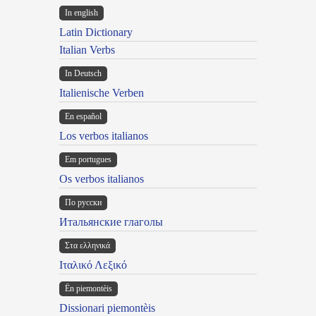
In english
Latin Dictionary
Italian Verbs
In Deutsch
Italienische Verben
En español
Los verbos italianos
Em portugues
Os verbos italianos
По русски
Итальянские глаголы
Στα ελληνικά
Ιταλικό Λεξικό
Ën piemontèis
Dissionari piemontèis