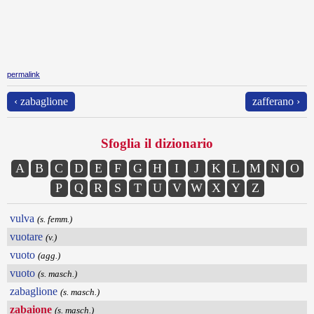
permalink
‹ zabaglione
zafferano ›
Sfoglia il dizionario
A
B
C
D
E
F
G
H
I
J
K
L
M
N
O
P
Q
R
S
T
U
V
W
X
Y
Z
vulva
(s. femm.)
vuotare
(v.)
vuoto
(agg.)
vuoto
(s. masch.)
zabaglione
(s. masch.)
zabaione
(s. masch.)