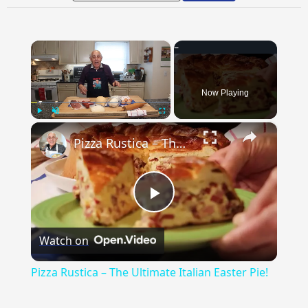
×
Now Playing
×
Play
Unmute
Fullscreen
Pizza Rustica – The Ultimate Italian Easter Pie!
Play
Watch on
Video
Pizza Rustica – The Ultimate Italian Easter Pie!