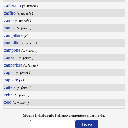
zafferano
(s. masch.)
zaffiro
(s. masch.)
zaino
(s. masch.)
zampa
(s. femm.)
zampillare
(v.)
zampillo
(s. masch.)
zampone
(s. masch.)
zanzara
(s. femm.)
zanzariera
(s. femm.)
zappa
(s. femm.)
zappare
(v.)
zattera
(s. femm.)
zebra
(s. femm.)
zelo
(s. masch.)
Sfoglia il dizionario italiano-piemontese a partire da: