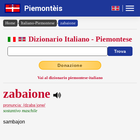
Piemontèis
Home
›
Italiano-Piemontese
›
zabaione
Dizionario Italiano - Piemontese
Donazione
Vai al dizionario piemontese-italiano
zabaione
pronuncia: /dzabaˈjone/
sostantivo maschile
sambajon