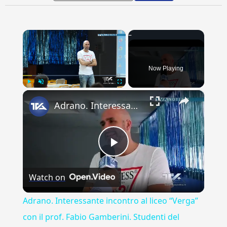
×
Now Playing
×
Play
Unmute
Fullscreen
Adrano. Interessante incontro al liceo “Verga” con il prof. Fabio Gamberini. Studenti del Linguistic
Play
Watch on
Video
Adrano. Interessante incontro al liceo “Verga”
con il prof. Fabio Gamberini. Studenti del