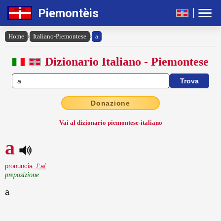
Piemontèis
Home
›
Italiano-Piemontese
›
a
Dizionario Italiano - Piemontese
Donazione
Vai al dizionario piemontese-italiano
a
pronuncia: /ˈa/
preposizione
a