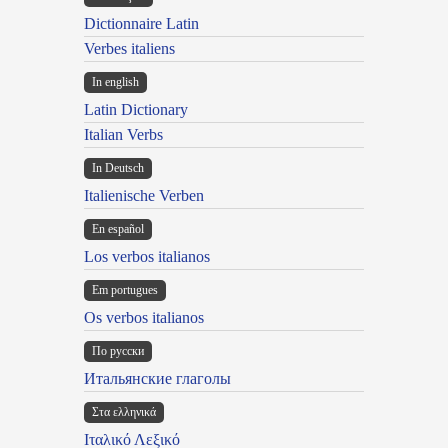
Dictionnaire Latin
Verbes italiens
In english
Latin Dictionary
Italian Verbs
In Deutsch
Italienische Verben
En español
Los verbos italianos
Em portugues
Os verbos italianos
По русски
Итальянские глаголы
Στα ελληνικά
Ιταλικό Λεξικό