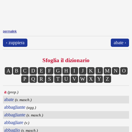
permalink
‹ zuppiera
abate ›
Sfoglia il dizionario
A
B
C
D
E
F
G
H
I
J
K
L
M
N
O
P
Q
R
S
T
U
V
W
X
Y
Z
a
(prep.)
abate
(s. masch.)
abbagliante
(agg.)
abbagliante
(s. masch.)
abbagliare
(v.)
abbaglio
(s. masch.)