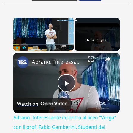
×
Now Playing
×
Play
Unmute
Fullscreen
Adrano. Interessante incontro al liceo “Verga” con il prof. Fabio Gamberini. Studenti del Linguistic
Play
Watch on
Video
Adrano. Interessante incontro al liceo “Verga”
con il prof. Fabio Gamberini. Studenti del