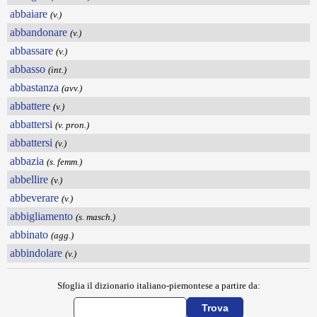
abbaiare
(v.)
abbandonare
(v.)
abbassare
(v.)
abbasso
(int.)
abbastanza
(avv.)
abbattere
(v.)
abbattersi
(v. pron.)
abbattersi
(v.)
abbazia
(s. femm.)
abbellire
(v.)
abbeverare
(v.)
abbigliamento
(s. masch.)
abbinato
(agg.)
abbindolare
(v.)
Sfoglia il dizionario italiano-piemontese a partire da: