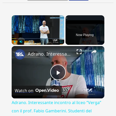
×
Now Playing
×
Play
Unmute
Fullscreen
Adrano. Interessante incontro al liceo “Verga” con il prof. Fabio Gamberini. Studenti del Linguistic
Play
Watch on
Video
Adrano. Interessante incontro al liceo “Verga”
con il prof. Fabio Gamberini. Studenti del