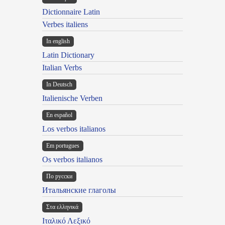
Dictionnaire Latin
Verbes italiens
In english
Latin Dictionary
Italian Verbs
In Deutsch
Italienische Verben
En español
Los verbos italianos
Em portugues
Os verbos italianos
По русски
Итальянские глаголы
Στα ελληνικά
Ιταλικό Λεξικό