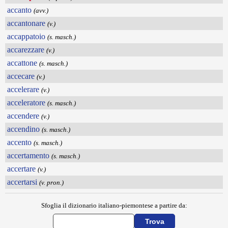
accanto
(avv.)
accantonare
(v.)
accappatoio
(s. masch.)
accarezzare
(v.)
accattone
(s. masch.)
accecare
(v.)
accelerare
(v.)
acceleratore
(s. masch.)
accendere
(v.)
accendino
(s. masch.)
accento
(s. masch.)
accertamento
(s. masch.)
accertare
(v.)
accertarsi
(v. pron.)
Sfoglia il dizionario italiano-piemontese a partire da: