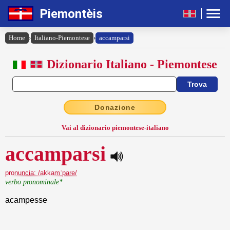
Piemontèis
Home
›
Italiano-Piemontese
›
accamparsi
Dizionario Italiano - Piemontese
Donazione
Vai al dizionario piemontese-italiano
accamparsi
pronuncia: /akkamˈpare/
verbo pronominale*
acampesse