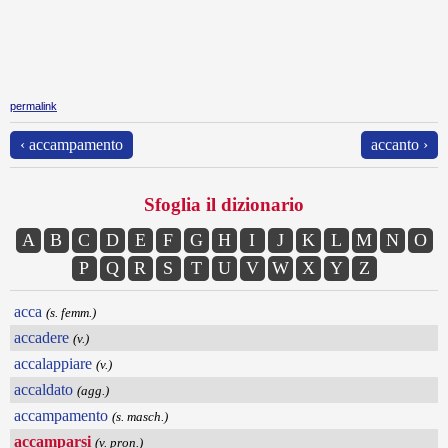
permalink
‹ accampamento
accanto ›
Sfoglia il dizionario
A
B
C
D
E
F
G
H
I
J
K
L
M
N
O
P
Q
R
S
T
U
V
W
X
Y
Z
acca
(s. femm.)
accadere
(v.)
accalappiare
(v.)
accaldato
(agg.)
accampamento
(s. masch.)
accamparsi
(v. pron.)