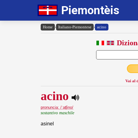
Piemontèis
Home
›
Italiano-Piemontese
›
acino
Dizion
Vai al 
acino
pronuncia: /ˈaʧino/
sostantivo maschile
asinel