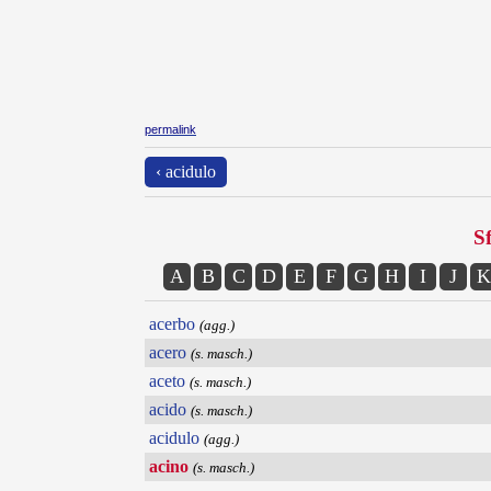
permalink
‹ acidulo
Sf
A
B
C
D
E
F
G
H
I
J
K
acerbo
(agg.)
acero
(s. masch.)
aceto
(s. masch.)
acido
(s. masch.)
acidulo
(agg.)
acino
(s. masch.)