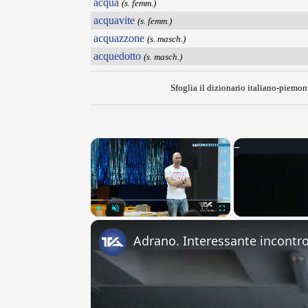
acqua
(s. femm.)
acquavite
(s. femm.)
acquazzone
(s. masch.)
acquedotto
(s. masch.)
Sfoglia il dizionario italiano-piemont
×
Play
Unmute
Fullscreen