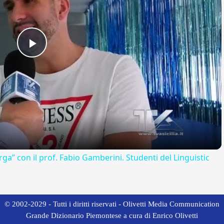
Play
Video
rga” con il prof. Fabio Gamberini. Studenti del Linguistic
© 2002-2029 - Tutti i diritti riservati - Olivetti Media Communication
Grande Dizionario Piemontese a cura di Enrico Olivetti