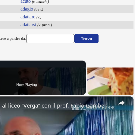
acuto
(s. masch.)
adagio
(avv.)
adattare
(v.)
adattarsi
(v. pron.)
ese a partire da:
Now Playing
×
Adrano. Interessante incontro al liceo “Verga” con il prof. Fabio Gamberini. Studenti del Linguistic