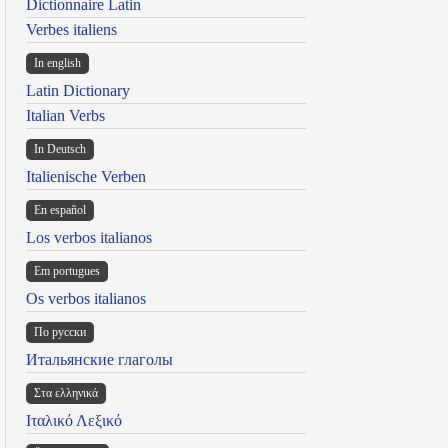
Dictionnaire Latin
Verbes italiens
In english
Latin Dictionary
Italian Verbs
In Deutsch
Italienische Verben
En español
Los verbos italianos
Em portugues
Os verbos italianos
По русски
Итальянские глаголы
Στα ελληνικά
Ιταλικό Λεξικό