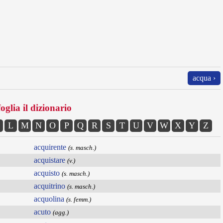
acqua ›
oglia il dizionario
L
M
N
O
P
Q
R
S
T
U
V
W
X
Y
Z
acquirente
(s. masch.)
acquistare
(v.)
acquisto
(s. masch.)
acquitrino
(s. masch.)
acquolina
(s. femm.)
acuto
(agg.)