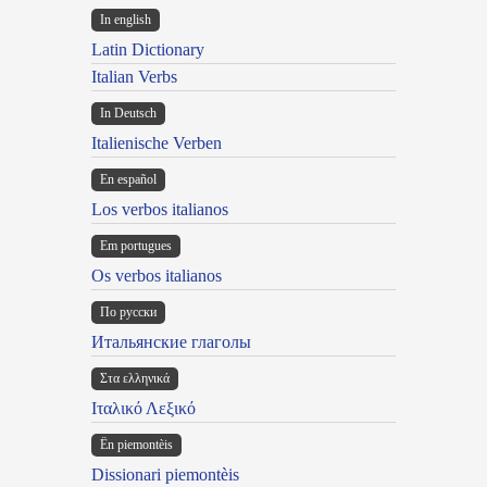
In english
Latin Dictionary
Italian Verbs
In Deutsch
Italienische Verben
En español
Los verbos italianos
Em portugues
Os verbos italianos
По русски
Итальянские глаголы
Στα ελληνικά
Ιταλικό Λεξικό
Ën piemontèis
Dissionari piemontèis