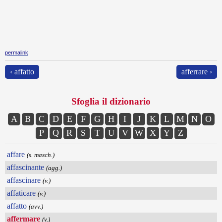
permalink
‹ affatto
afferrare ›
Sfoglia il dizionario
A
B
C
D
E
F
G
H
I
J
K
L
M
N
O
P
Q
R
S
T
U
V
W
X
Y
Z
affare
(s. masch.)
affascinante
(agg.)
affascinare
(v.)
affaticare
(v.)
affatto
(avv.)
affermare
(v.)