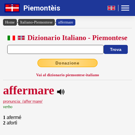
Piemontèis
Home
›
Italiano-Piemontese
›
affermare
Dizionario Italiano - Piemontese
Donazione
Vai al dizionario piemontese-italiano
affermare
pronuncia: /afferˈmare/
verbo
1
afermé
2
afortì