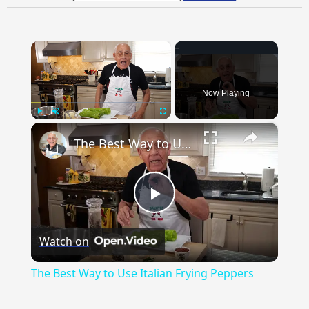
×
Now Playing
×
Play
Unmute
Fullscreen
The Best Way to Use Italian Frying Peppers
Play
Watch on
Video
The Best Way to Use Italian Frying Peppers