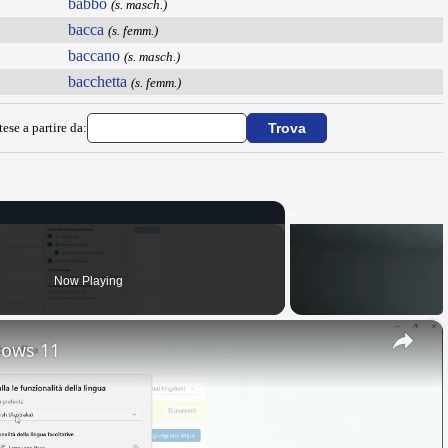
babbo
(s. masch.)
bacca
(s. femm.)
baccano
(s. masch.)
bacchetta
(s. femm.)
ese a partire da:
Now Playing
×
dows 11