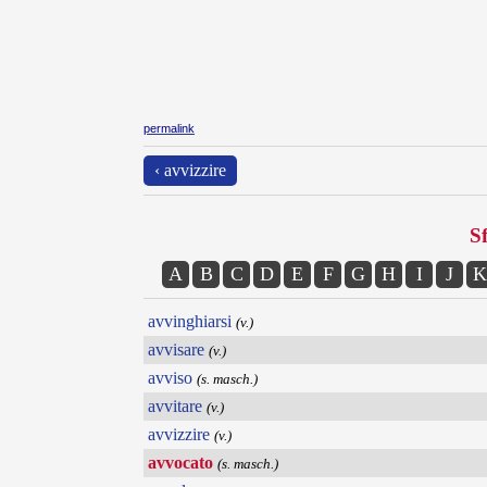
permalink
‹ avvizzire
Sf
A
B
C
D
E
F
G
H
I
J
K
avvinghiarsi
(v.)
avvisare
(v.)
avviso
(s. masch.)
avvitare
(v.)
avvizzire
(v.)
avvocato
(s. masch.)