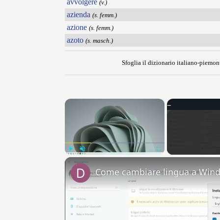
avvolgere
(v.)
azienda
(s. femm.)
azione
(s. femm.)
azoto
(s. masch.)
Sfoglia il dizionario italiano-piemont
×
Play
Unmute
Fullscreen
Come cambiare lingua a Win