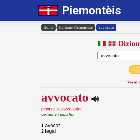
Piemontèis
Home
›
Italiano-Piemontese
›
avvocato
Dizion
Vai al 
avvocato
pronuncia: /avvoˈkato/
sostantivo maschile
1
avocat
2
legal