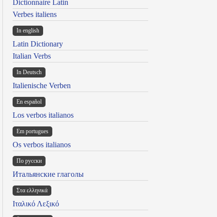
Dictionnaire Latin
Verbes italiens
In english
Latin Dictionary
Italian Verbs
In Deutsch
Italienische Verben
En español
Los verbos italianos
Em portugues
Os verbos italianos
По русски
Итальянские глаголы
Στα ελληνικά
Ιταλικό Λεξικό