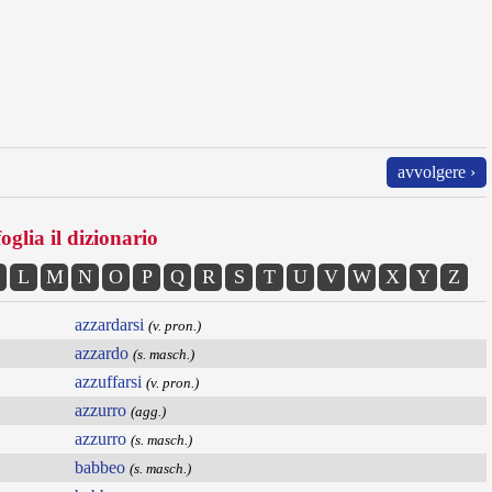
avvolgere ›
oglia il dizionario
L
M
N
O
P
Q
R
S
T
U
V
W
X
Y
Z
azzardarsi
(v. pron.)
azzardo
(s. masch.)
azzuffarsi
(v. pron.)
azzurro
(agg.)
azzurro
(s. masch.)
babbeo
(s. masch.)