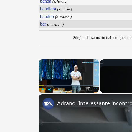
banda
(s. femm.)
bandiera
(s. femm.)
bandito
(s. masch.)
bar
(s. masch.)
Sfoglia il dizionario italiano-piemont
×
Play
Unmute
Fullscreen