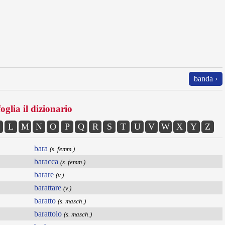
banda ›
oglia il dizionario
L
M
N
O
P
Q
R
S
T
U
V
W
X
Y
Z
bara
(s. femm.)
baracca
(s. femm.)
barare
(v.)
barattare
(v.)
baratto
(s. masch.)
barattolo
(s. masch.)