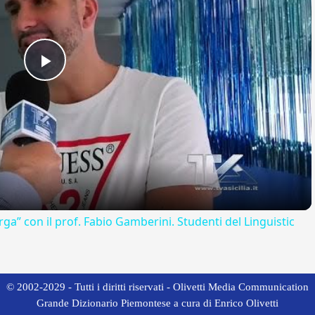
Play
Video
rga” con il prof. Fabio Gamberini. Studenti del Linguistic
© 2002-2029 - Tutti i diritti riservati - Olivetti Media Communication
Grande Dizionario Piemontese a cura di Enrico Olivetti