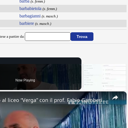
barba
(s. femm.)
barbabietola
(s. femm.)
barbagianni
(s. masch.)
barbiere
(s. masch.)
ese a partire da:
Now Playing
×
Adrano. Interessante incontro al liceo “Verga” con il prof. Fabio Gamberini. Studenti del Linguistic