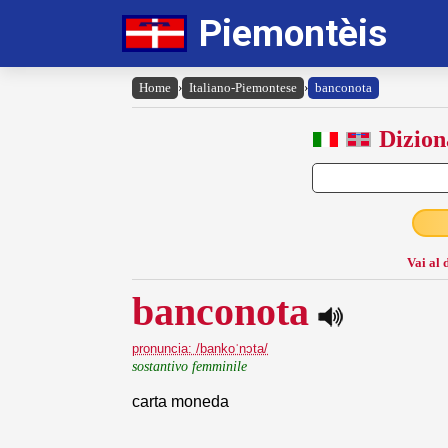
Piemontèis
Home
›
Italiano-Piemontese
›
banconota
Dizion
Vai al 
banconota
pronuncia: /bankoˈnɔta/
sostantivo femminile
carta moneda