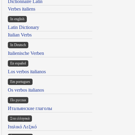
Dictionnaire Latin
Verbes italiens
In english
Latin Dictionary
Italian Verbs
In Deutsch
Italienische Verben
En español
Los verbos italianos
Em portugues
Os verbos italianos
По русски
Итальянские глаголы
Στα ελληνικά
Ιταλικό Λεξικό