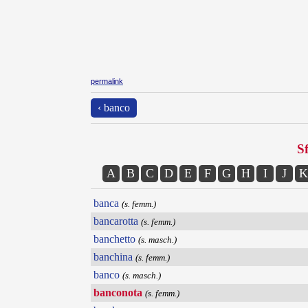
permalink
‹ banco
Sf
A
B
C
D
E
F
G
H
I
J
K
banca
(s. femm.)
bancarotta
(s. femm.)
banchetto
(s. masch.)
banchina
(s. femm.)
banco
(s. masch.)
banconota
(s. femm.)