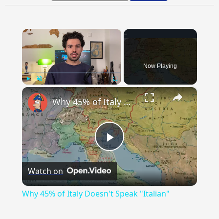
×
Now Playing
×
Play
Unmute
Fullscreen
Why 45% of Italy Doesn't Speak "Italian"
Play
Watch on
Video
Why 45% of Italy Doesn't Speak "Italian"