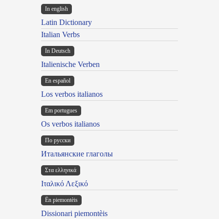
In english
Latin Dictionary
Italian Verbs
In Deutsch
Italienische Verben
En español
Los verbos italianos
Em portugues
Os verbos italianos
По русски
Итальянские глаголы
Στα ελληνικά
Ιταλικό Λεξικό
Ën piemontèis
Dissionari piemontèis