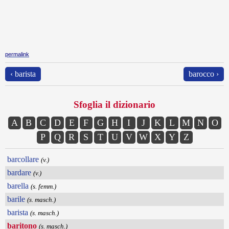
permalink
‹ barista
barocco ›
Sfoglia il dizionario
A
B
C
D
E
F
G
H
I
J
K
L
M
N
O
P
Q
R
S
T
U
V
W
X
Y
Z
barcollare
(v.)
bardare
(v.)
barella
(s. femm.)
barile
(s. masch.)
barista
(s. masch.)
baritono
(s. masch.)