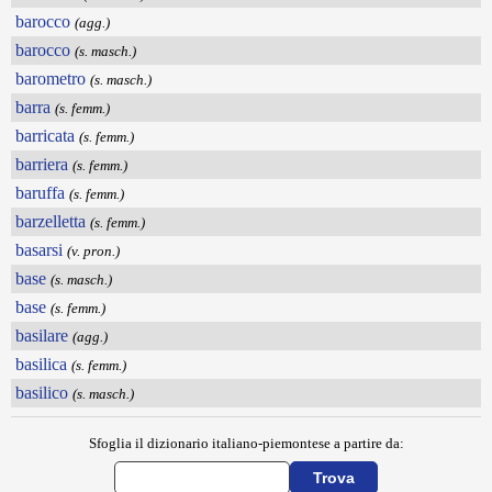
barocco
(agg.)
barocco
(s. masch.)
barometro
(s. masch.)
barra
(s. femm.)
barricata
(s. femm.)
barriera
(s. femm.)
baruffa
(s. femm.)
barzelletta
(s. femm.)
basarsi
(v. pron.)
base
(s. masch.)
base
(s. femm.)
basilare
(agg.)
basilica
(s. femm.)
basilico
(s. masch.)
Sfoglia il dizionario italiano-piemontese a partire da: