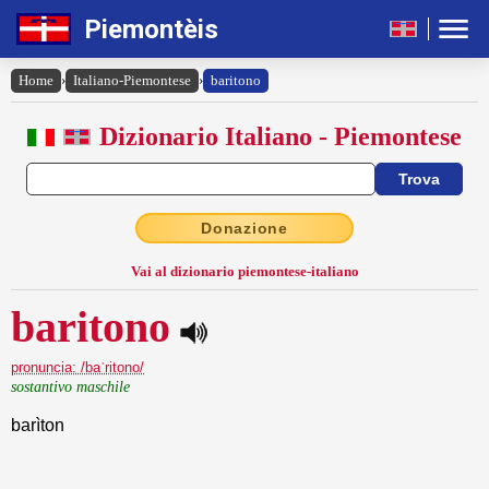
Piemontèis
Home
›
Italiano-Piemontese
›
baritono
Dizionario Italiano - Piemontese
Donazione
Vai al dizionario piemontese-italiano
baritono
pronuncia: /baˈritono/
sostantivo maschile
barìton