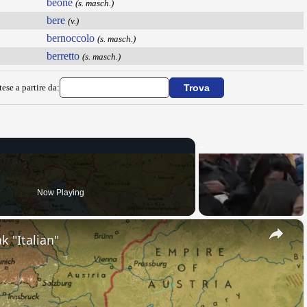
beone
(s. masch.)
bere
(v.)
bernoccolo
(s. masch.)
berretto
(s. masch.)
ese a partire da:
Now Playing
×
k "Italian"