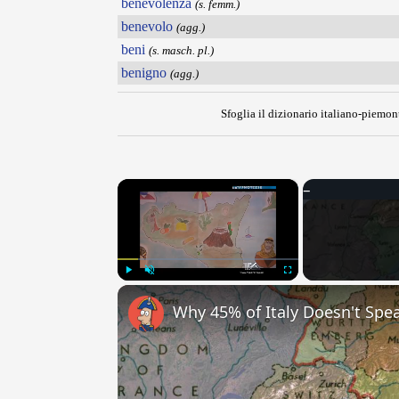
benevolenza
(s. femm.)
benevolo
(agg.)
beni
(s. masch. pl.)
benigno
(agg.)
Sfoglia il dizionario italiano-piemont
×
Play
Unmute
Fullscreen
Why 45% of Italy Doesn't Spea