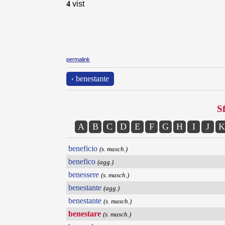
4
vist
permalink
‹ benestante
Sf
A
B
C
D
E
F
G
H
I
J
K
beneficio
(s. masch.)
benefico
(agg.)
benessere
(s. masch.)
benestante
(agg.)
benestante
(s. masch.)
benestare
(s. masch.)