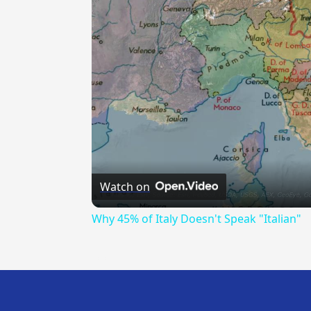
Watch on
Why 45% of Italy Doesn't Speak "Italian"
---CACHE---