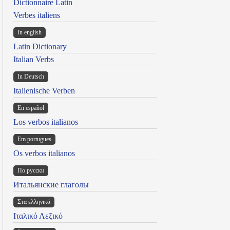
Dictionnaire Latin
Verbes italiens
In english
Latin Dictionary
Italian Verbs
In Deutsch
Italienische Verben
En español
Los verbos italianos
Em portugues
Os verbos italianos
По русски
Итальянские глаголы
Στα ελληνικά
Ιταλικό Λεξικό