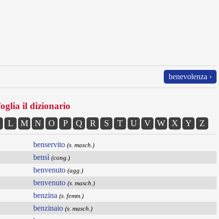
benevolenza ›
oglia il dizionario
L
M
N
O
P
Q
R
S
T
U
V
W
X
Y
Z
benservito
(s. masch.)
bensì
(cong.)
benvenuto
(agg.)
benvenuto
(s. masch.)
benzina
(s. femm.)
benzinaio
(s. masch.)