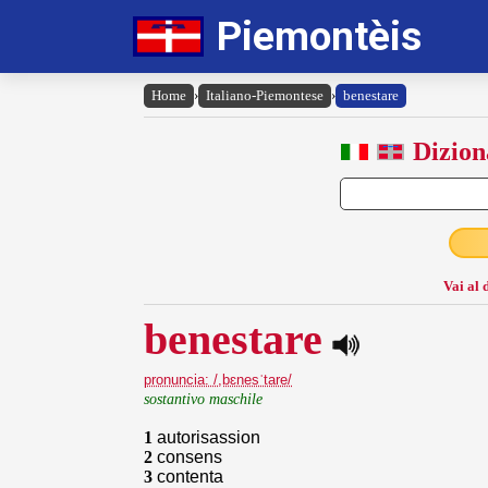
Piemontèis
Home
›
Italiano-Piemontese
›
benestare
Dizion
Vai al 
benestare
pronuncia: /,bɛnesˈtare/
sostantivo maschile
1
autorisassion
2
consens
3
contenta