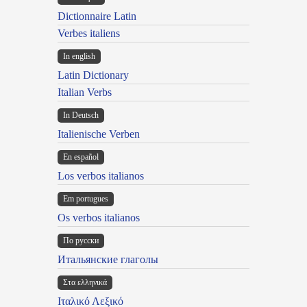
Dictionnaire Latin
Verbes italiens
In english
Latin Dictionary
Italian Verbs
In Deutsch
Italienische Verben
En español
Los verbos italianos
Em portugues
Os verbos italianos
По русски
Итальянские глаголы
Στα ελληνικά
Ιταλικό Λεξικό