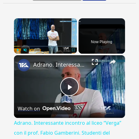
×
Now Playing
×
Play
Unmute
Fullscreen
Adrano. Interessante incontro al liceo “Verga” con il prof. Fabio Gamberini. Studenti del Linguistic
Play
Watch on
Video
Adrano. Interessante incontro al liceo “Verga”
con il prof. Fabio Gamberini. Studenti del