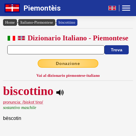
Piemontèis
Home
›
Italiano-Piemontese
›
biscottino
Dizionario Italiano - Piemontese
Donazione
Vai al dizionario piemontese-italiano
biscottino
pronuncia: /biskotˈtino/
sostantivo maschile
bëscotin