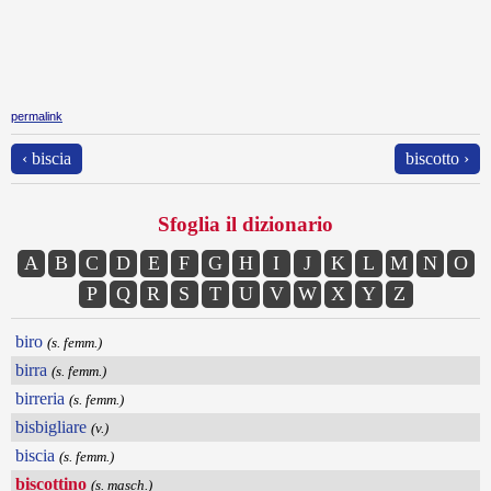
permalink
‹ biscia
biscotto ›
Sfoglia il dizionario
A
B
C
D
E
F
G
H
I
J
K
L
M
N
O
P
Q
R
S
T
U
V
W
X
Y
Z
biro
(s. femm.)
birra
(s. femm.)
birreria
(s. femm.)
bisbigliare
(v.)
biscia
(s. femm.)
biscottino
(s. masch.)