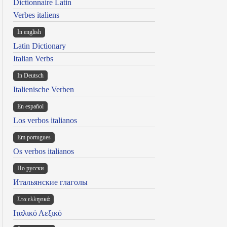
Dictionnaire Latin
Verbes italiens
In english
Latin Dictionary
Italian Verbs
In Deutsch
Italienische Verben
En español
Los verbos italianos
Em portugues
Os verbos italianos
По русски
Итальянские глаголы
Στα ελληνικά
Ιταλικό Λεξικό