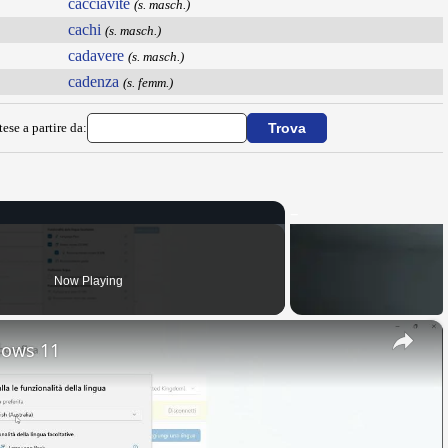
cacciavite
(s. masch.)
cachi
(s. masch.)
cadavere
(s. masch.)
cadenza
(s. femm.)
ese a partire da:
Now Playing
×
dows 11