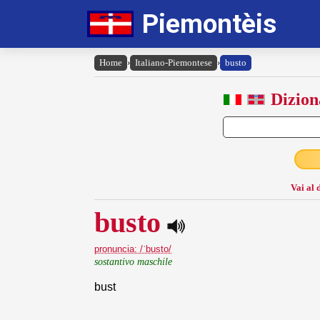
Piemontèis
Home
›
Italiano-Piemontese
›
busto
Dizion
Vai al 
busto
pronuncia: /ˈbusto/
sostantivo maschile
bust