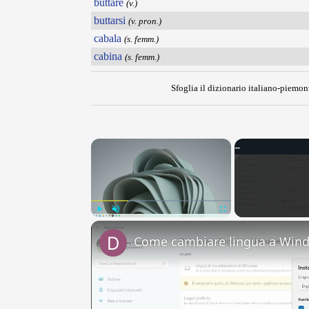
buttare
(v.)
buttarsi
(v. pron.)
cabala
(s. femm.)
cabina
(s. femm.)
Sfoglia il dizionario italiano-piemont
×
Play
Unmute
Fullscreen
Come cambiare lingua a Win