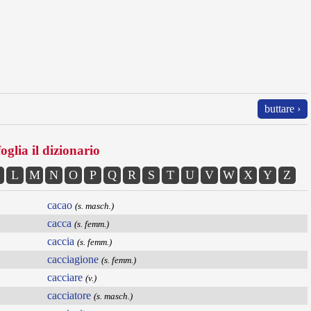
buttare ›
oglia il dizionario
L
M
N
O
P
Q
R
S
T
U
V
W
X
Y
Z
cacao
(s. masch.)
cacca
(s. femm.)
caccia
(s. femm.)
cacciagione
(s. femm.)
cacciare
(v.)
cacciatore
(s. masch.)