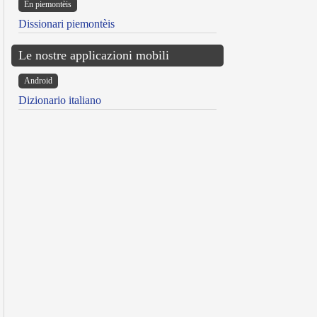
Ën piemontèis
Dissionari piemontèis
Le nostre applicazioni mobili
Android
Dizionario italiano
reen