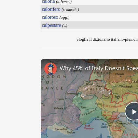
caloria
(s. femm.)
calorifero
(s. masch.)
caloroso
(agg.)
calpestare
(v.)
Sfoglia il dizionario italiano-piemont
Why 45% of Italy Doesn't Spea