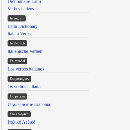
Dictionnaire Latin
Verbes italiens
In english
Latin Dictionary
Italian Verbs
In Deutsch
Italienische Verben
En español
Los verbos italianos
Em portugues
Os verbos italianos
По русски
Итальянские глаголы
Στα ελληνικά
Ιταλικό Λεξικό