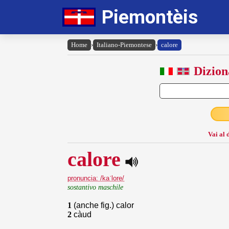
Piemontèis
Home
›
Italiano-Piemontese
›
calore
Dizion
Vai al 
calore
pronuncia: /kaˈlore/
sostantivo maschile
1
(anche fig.) calor
2
càud