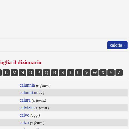
caloria ›
oglia il dizionario
L
M
N
O
P
Q
R
S
T
U
V
W
X
Y
Z
calunnia
(s. femm.)
calunniare
(v.)
calura
(s. femm.)
calvizie
(s. femm.)
calvo
(agg.)
calza
(s. femm.)