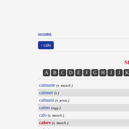
permalink
‹ calo
Sf
A
B
C
D
E
F
G
H
I
J
K
calmante
(s. masch.)
calmare
(v.)
calmarsi
(v. pron.)
calmo
(agg.)
calo
(s. masch.)
calore
(s. masch.)