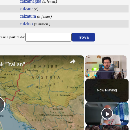
calzamaglia
(s. femm.)
calzare
(v.)
calzatura
(s. femm.)
calzino
(s. masch.)
ese a partire da:
×
×
k "Italian"
Play
Unmute
Fullsc
Now Playing
Play