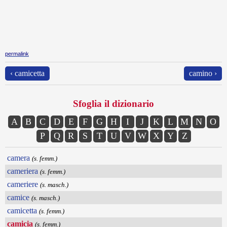
permalink
‹ camicetta
camino ›
Sfoglia il dizionario
A
B
C
D
E
F
G
H
I
J
K
L
M
N
O
P
Q
R
S
T
U
V
W
X
Y
Z
camera
(s. femm.)
cameriera
(s. femm.)
cameriere
(s. masch.)
camice
(s. masch.)
camicetta
(s. femm.)
camicia
(s. femm.)