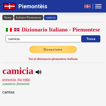
Piemontèis
Home
›
Italiano-Piemontese
›
camicia
Dizionario Italiano - Piemontese
Donazione
Vai al dizionario piemontese-italiano
camicia
pronuncia: /kaˈmiʧa/
sostantivo femminile
camisa