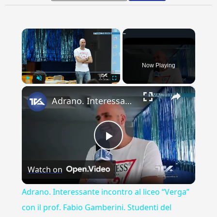
×
Now Playing
×
Play
Unmute
Fullscreen
Adrano. Interessante incontro al liceo “Verga” con il prof. Fabio Gamberini. Studenti del Linguistic
Play
Watch on
Video
Adrano. Interessante incontro al liceo “Verga”
con il prof. Fabio Gamberini. Studenti del