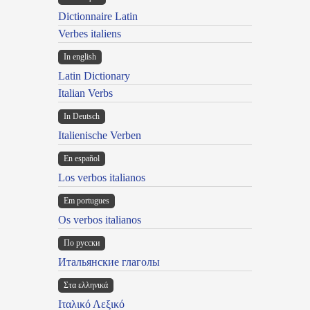
Dictionnaire Latin
Verbes italiens
In english
Latin Dictionary
Italian Verbs
In Deutsch
Italienische Verben
En español
Los verbos italianos
Em portugues
Os verbos italianos
По русски
Итальянские глаголы
Στα ελληνικά
Ιταλικό Λεξικό