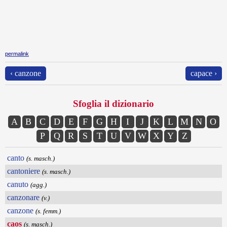
permalink
‹ canzone
capace ›
Sfoglia il dizionario
A
B
C
D
E
F
G
H
I
J
K
L
M
N
O
P
Q
R
S
T
U
V
W
X
Y
Z
canto
(s. masch.)
cantoniere
(s. masch.)
canuto
(agg.)
canzonare
(v.)
canzone
(s. femm.)
caos
(s. masch.)