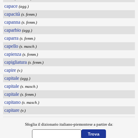
capace
(agg.)
capacità
(s. femm.)
capanna
(s. femm.)
caparbio
(agg.)
caparra
(s. femm.)
capello
(s. masch.)
capienza
(s. femm.)
capigliatura
(s. femm.)
capire
(v.)
capitale
(agg.)
capitale
(s. masch.)
capitale
(s. femm.)
capitano
(s. masch.)
capitare
(v.)
Sfoglia il dizionario italiano-piemontese a partire da: