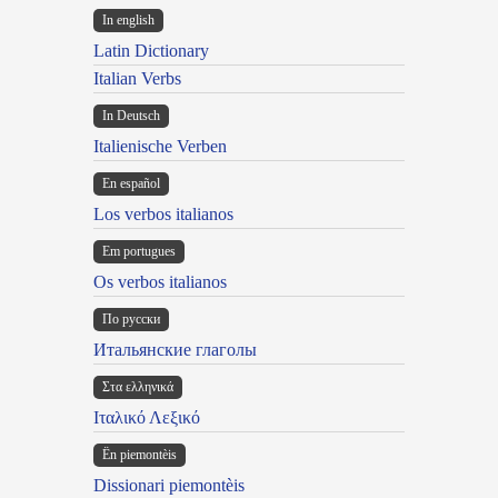
In english
Latin Dictionary
Italian Verbs
In Deutsch
Italienische Verben
En español
Los verbos italianos
Em portugues
Os verbos italianos
По русски
Итальянские глаголы
Στα ελληνικά
Ιταλικό Λεξικό
Ën piemontèis
Dissionari piemontèis