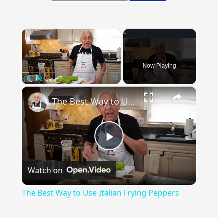
×
Now Playing
×
Play
Unmute
Fullscreen
The Best Way to Use Italian Frying Peppers
Play
Watch on
Video
The Best Way to Use Italian Frying Peppers