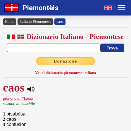
Piemontèis
Home
›
Italiano-Piemontese
›
caos
Dizionario Italiano - Piemontese
Donazione
Vai al dizionario piemontese-italiano
caos
pronuncia: /ˈkaos/
sostantivo maschile
1
bisabòsa
2
càos
3
confusion