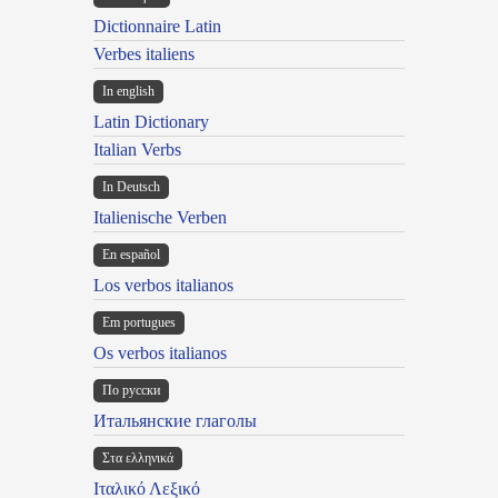
Dictionnaire Latin
Verbes italiens
In english
Latin Dictionary
Italian Verbs
In Deutsch
Italienische Verben
En español
Los verbos italianos
Em portugues
Os verbos italianos
По русски
Итальянские глаголы
Στα ελληνικά
Ιταλικό Λεξικό