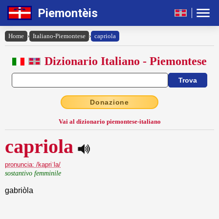
Piemontèis
Home
›
Italiano-Piemontese
›
capriola
Dizionario Italiano - Piemontese
Donazione
Vai al dizionario piemontese-italiano
capriola
pronuncia: /kapriˈla/
sostantivo femminile
gabriòla