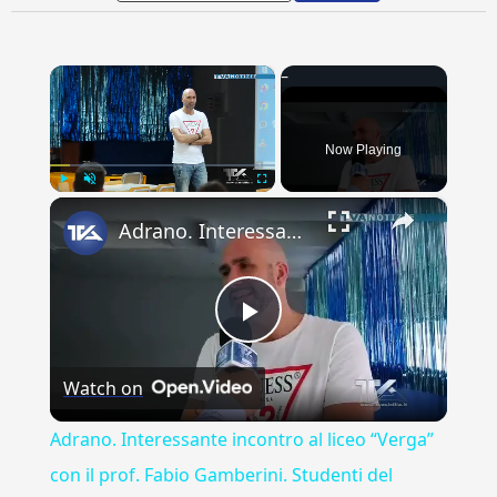
×
Now Playing
×
Play
Unmute
Fullscreen
Adrano. Interessante incontro al liceo “Verga” con il prof. Fabio Gamberini. Studenti del Linguistic
Play
Watch on
Video
Adrano. Interessante incontro al liceo “Verga”
con il prof. Fabio Gamberini. Studenti del