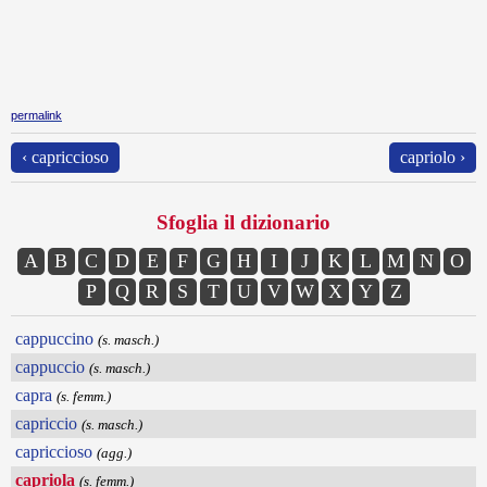
permalink
‹ capriccioso
capriolo ›
Sfoglia il dizionario
A
B
C
D
E
F
G
H
I
J
K
L
M
N
O
P
Q
R
S
T
U
V
W
X
Y
Z
cappuccino
(s. masch.)
cappuccio
(s. masch.)
capra
(s. femm.)
capriccio
(s. masch.)
capriccioso
(agg.)
capriola
(s. femm.)