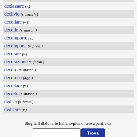
declassare
(v.)
declivio
(s. masch.)
decollare
(v.)
decollo
(s. masch.)
decomporre
(v.)
decomporsi
(v. pron.)
decorare
(v.)
decorazione
(s. femm.)
decoro
(s. masch.)
decoroso
(agg.)
decretare
(v.)
decreto
(s. masch.)
dedica
(s. femm.)
dedicare
(v.)
Sfoglia il dizionario italiano-piemontese a partire da: