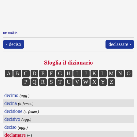
permalink
‹ deciso
declassare ›
Sfoglia il dizionario
A
B
C
D
E
F
G
H
I
J
K
L
M
N
O
P
Q
R
S
T
U
V
W
X
Y
Z
decimo
(agg.)
decina
(s. femm.)
decisione
(s. femm.)
decisivo
(agg.)
deciso
(agg.)
declamare
(v.)