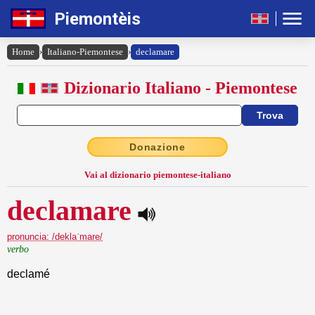
Piemontèis
Home
›
Italiano-Piemontese
›
declamare
Dizionario Italiano - Piemontese
Donazione
Vai al dizionario piemontese-italiano
declamare
pronuncia: /deklaˈmare/
verbo
declamé