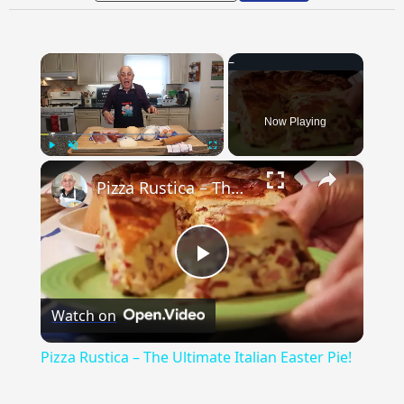
×
Now Playing
×
Play
Unmute
Fullscreen
Pizza Rustica – The Ultimate Italian Easter Pie!
Play
Watch on
Video
Pizza Rustica – The Ultimate Italian Easter Pie!