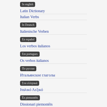
In english
Latin Dictionary
Italian Verbs
In Deutsch
Italienische Verben
En español
Los verbos italianos
Em portugues
Os verbos italianos
По русски
Итальянские глаголы
Στα ελληνικά
Ιταλικό Λεξικό
Ën piemontèis
Dissionari piemontèis