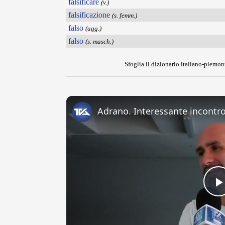
falsificare
(v.)
falsificazione
(s. femm.)
falso
(agg.)
falso
(s. masch.)
Sfoglia il dizionario italiano-piemont