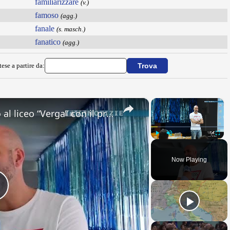
familiarizzare
(v.)
famoso
(agg.)
fanale
(s. masch.)
fanatico
(agg.)
ese a partire da:
×
×
Adrano. Interessante incontro al liceo “Verga” con il prof. Fabio Gamberini. Studenti del Linguistic
Play
Unmute
Fullsc
Now Playing
Play