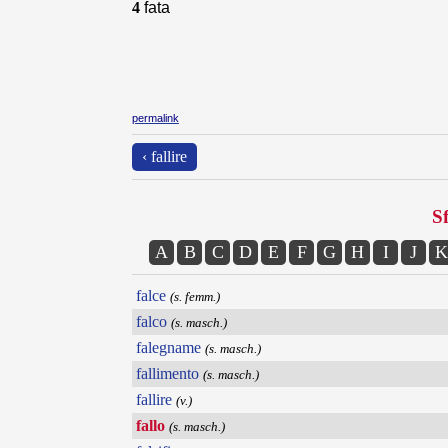
4
fata
permalink
‹ fallire
Sf
A
B
C
D
E
F
G
H
I
J
K
falce
(s. femm.)
falco
(s. masch.)
falegname
(s. masch.)
fallimento
(s. masch.)
fallire
(v.)
fallo
(s. masch.)