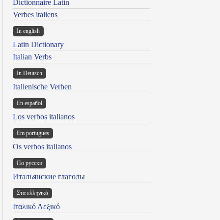
Dictionnaire Latin
Verbes italiens
In english
Latin Dictionary
Italian Verbs
In Deutsch
Italienische Verben
En español
Los verbos italianos
Em portugues
Os verbos italianos
По русски
Итальянские глаголы
Στα ελληνικά
Ιταλικό Λεξικό