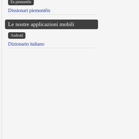
Ën piemontèis
Dissionari piemontèis
Le nostre applicazioni mobili
Android
Dizionario italiano
reen