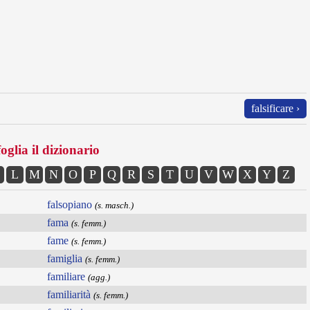
falsificare ›
oglia il dizionario
L
M
N
O
P
Q
R
S
T
U
V
W
X
Y
Z
falsopiano
(s. masch.)
fama
(s. femm.)
fame
(s. femm.)
famiglia
(s. femm.)
familiare
(agg.)
familiarità
(s. femm.)