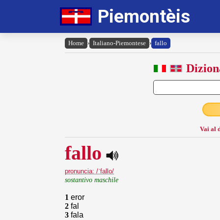
Piemontèis
Home
›
Italiano-Piemontese
›
fallo
Dizion
Vai al 
fallo
pronuncia: /ˈfallo/
sostantivo maschile
1
eror
2
fal
3
fala