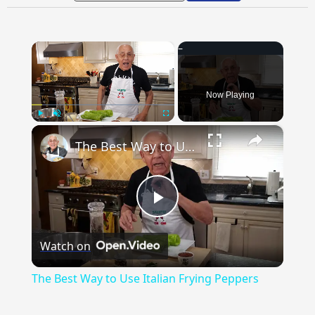
×
Now Playing
×
Play
Unmute
Fullscreen
The Best Way to Use Italian Frying Peppers
Play
Watch on
Video
The Best Way to Use Italian Frying Peppers