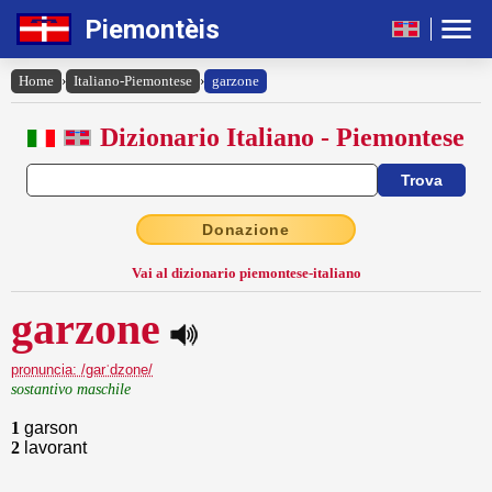
Piemontèis
Home
›
Italiano-Piemontese
›
garzone
Dizionario Italiano - Piemontese
Donazione
Vai al dizionario piemontese-italiano
garzone
pronuncia: /garˈdzone/
sostantivo maschile
1
garson
2
lavorant