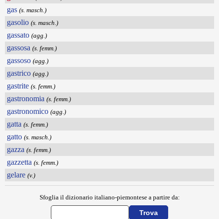
gas
(s. masch.)
gasolio
(s. masch.)
gassato
(agg.)
gassosa
(s. femm.)
gassoso
(agg.)
gastrico
(agg.)
gastrite
(s. femm.)
gastronomia
(s. femm.)
gastronomico
(agg.)
gatta
(s. femm.)
gatto
(s. masch.)
gazza
(s. femm.)
gazzetta
(s. femm.)
gelare
(v.)
Sfoglia il dizionario italiano-piemontese a partire da: