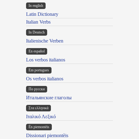
In english
Latin Dictionary
Italian Verbs
In Deutsch
Italienische Verben
En español
Los verbos italianos
Em portugues
Os verbos italianos
По русски
Итальянские глаголы
Στα ελληνικά
Ιταλικό Λεξικό
Ën piemontèis
Dissionari piemontèis