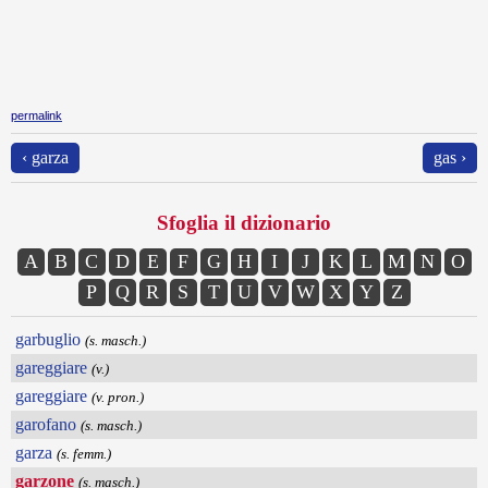
permalink
‹ garza
gas ›
Sfoglia il dizionario
A
B
C
D
E
F
G
H
I
J
K
L
M
N
O
P
Q
R
S
T
U
V
W
X
Y
Z
garbuglio
(s. masch.)
gareggiare
(v.)
gareggiare
(v. pron.)
garofano
(s. masch.)
garza
(s. femm.)
garzone
(s. masch.)