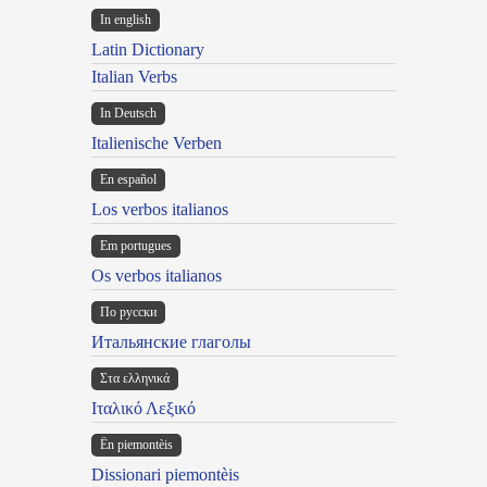
In english
Latin Dictionary
Italian Verbs
In Deutsch
Italienische Verben
En español
Los verbos italianos
Em portugues
Os verbos italianos
По русски
Итальянские глаголы
Στα ελληνικά
Ιταλικό Λεξικό
Ën piemontèis
Dissionari piemontèis