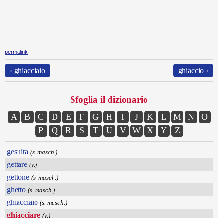
permalink
‹ ghiacciaio
ghiaccio ›
Sfoglia il dizionario
A
B
C
D
E
F
G
H
I
J
K
L
M
N
O
P
Q
R
S
T
U
V
W
X
Y
Z
gesuita
(s. masch.)
gettare
(v.)
gettone
(s. masch.)
ghetto
(s. masch.)
ghiacciaio
(s. masch.)
ghiacciare
(v.)