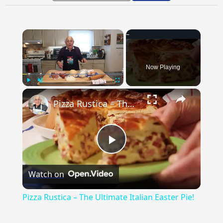
×
Now Playing
×
Play
Unmute
Fullscreen
Pizza Rustica – The Ultimate Italian Easter Pie!
Play
Watch on
Video
Pizza Rustica – The Ultimate Italian Easter Pie!