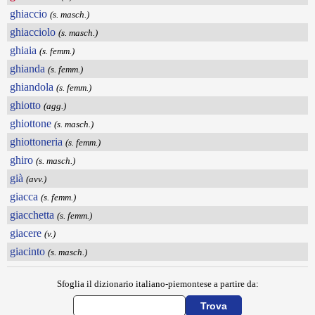
ghiaccio
(s. masch.)
ghiacciolo
(s. masch.)
ghiaia
(s. femm.)
ghianda
(s. femm.)
ghiandola
(s. femm.)
ghiotto
(agg.)
ghiottone
(s. masch.)
ghiottoneria
(s. femm.)
ghiro
(s. masch.)
già
(avv.)
giacca
(s. femm.)
giacchetta
(s. femm.)
giacere
(v.)
giacinto
(s. masch.)
Sfoglia il dizionario italiano-piemontese a partire da: