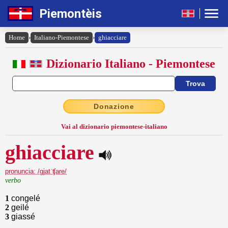
Piemontèis
Home
›
Italiano-Piemontese
›
ghiacciare
Dizionario Italiano - Piemontese
Donazione
Vai al dizionario piemontese-italiano
ghiacciare
pronuncia: /gjatˈʧare/
verbo
1
congelé
2
geilé
3
giassé