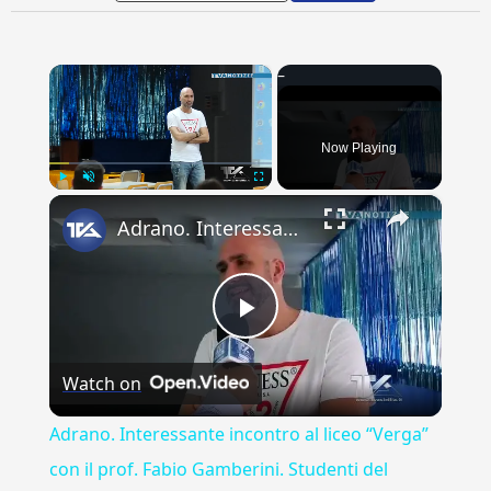
×
Now Playing
×
Play
Unmute
Fullscreen
Adrano. Interessante incontro al liceo “Verga” con il prof. Fabio Gamberini. Studenti del Linguistic
Play
Watch on
Video
Adrano. Interessante incontro al liceo “Verga”
con il prof. Fabio Gamberini. Studenti del