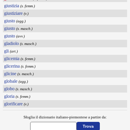
giustizia
(s. femm.)
giustiziare
(v.)
giusto
(agg.)
giusto
(s. masch.)
giusto
(avv.)
gladiolo
(s. masch.)
gli
(art.)
glicemia
(s. femm.)
glicerina
(s. femm.)
glicine
(s. masch.)
globale
(agg.)
globo
(s. masch.)
gloria
(s. femm.)
glorificare
(v.)
Sfoglia il dizionario italiano-piemontese a partire da: