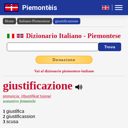
Piemontèis
Home
›
Italiano-Piemontese
›
giustificazione
Dizionario Italiano - Piemontese
Donazione
Vai al dizionario piemontese-italiano
giustificazione
pronuncia: /ʤustifikatˈtsjone/
sostantivo femminile
1
giustìfica
2
giustificassion
3
scusa