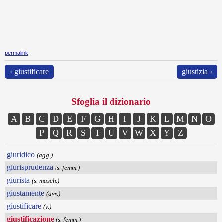
permalink
‹ giustificare
giustizia ›
Sfoglia il dizionario
A
B
C
D
E
F
G
H
I
J
K
L
M
N
O
P
Q
R
S
T
U
V
W
X
Y
Z
giuridico
(agg.)
giurisprudenza
(s. femm.)
giurista
(s. masch.)
giustamente
(avv.)
giustificare
(v.)
giustificazione
(s. femm.)