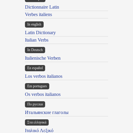
Dictionnaire Latin
Verbes italiens
In english
Latin Dictionary
Italian Verbs
In Deutsch
Italienische Verben
En español
Los verbos italianos
Em portugues
Os verbos italianos
По русски
Итальянские глаголы
Στα ελληνικά
Ιταλικό Λεξικό