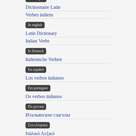
Dictionnaire Latin
Verbes italiens
In english
Latin Dictionary
Italian Verbs
In Deutsch
Italienische Verben
En español
Los verbos italianos
Em portugues
Os verbos italianos
По русски
Итальянские глаголы
Στα ελληνικά
Ιταλικό Λεξικό