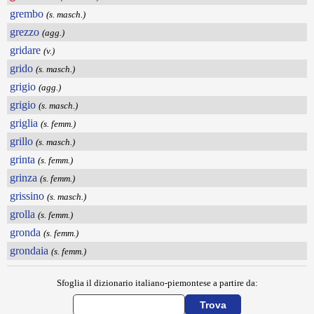
grembo
(s. masch.)
grezzo
(agg.)
gridare
(v.)
grido
(s. masch.)
grigio
(agg.)
grigio
(s. masch.)
griglia
(s. femm.)
grillo
(s. masch.)
grinta
(s. femm.)
grinza
(s. femm.)
grissino
(s. masch.)
grolla
(s. femm.)
gronda
(s. femm.)
grondaia
(s. femm.)
Sfoglia il dizionario italiano-piemontese a partire da: