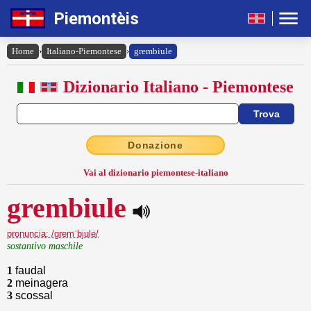
Piemontèis
Home
›
Italiano-Piemontese
›
grembiule
Dizionario Italiano - Piemontese
Donazione
Vai al dizionario piemontese-italiano
grembiule
pronuncia: /gremˈbjule/
sostantivo maschile
1
faudal
2
meinagera
3
scossal