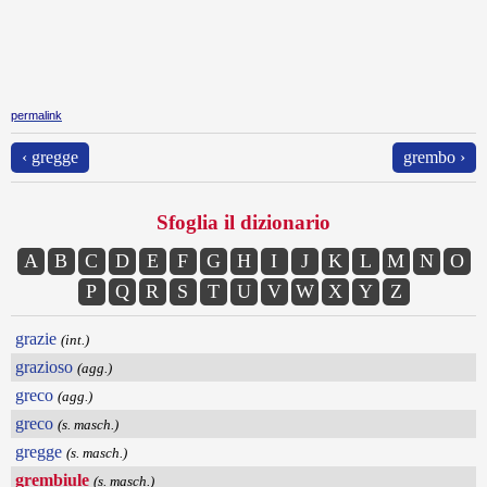
permalink
‹ gregge
grembo ›
Sfoglia il dizionario
A
B
C
D
E
F
G
H
I
J
K
L
M
N
O
P
Q
R
S
T
U
V
W
X
Y
Z
grazie
(int.)
grazioso
(agg.)
greco
(agg.)
greco
(s. masch.)
gregge
(s. masch.)
grembiule
(s. masch.)