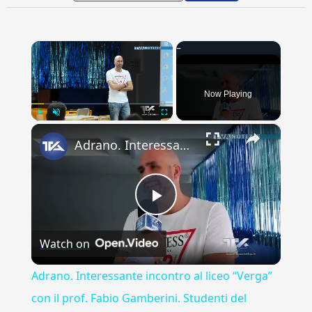
×
Now Playing
×
Play
Unmute
Fullscreen
Adrano. Interessante incontro al liceo “Verga” con il prof. Fabio Gamberini. Studenti del Linguistic
Play
Watch on
Video
Adrano. Interessante incontro al liceo “Verga”
con il prof. Fabio Gamberini. Studenti del