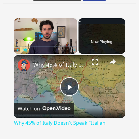
×
Now Playing
×
Play
Unmute
Fullscreen
Why 45% of Italy Doesn't Speak "Italian"
Play
Watch on
Video
Why 45% of Italy Doesn't Speak "Italian"