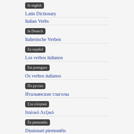
In english
Latin Dictionary
Italian Verbs
In Deutsch
Italienische Verben
En español
Los verbos italianos
Em portugues
Os verbos italianos
По русски
Итальянские глаголы
Στα ελληνικά
Ιταλικό Λεξικό
Ën piemontèis
Dissionari piemontèis