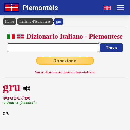
Piemontèis
Home
›
Italiano-Piemontese
›
gru
Dizionario Italiano - Piemontese
Donazione
Vai al dizionario piemontese-italiano
gru
pronuncia: /ˈgru/
sostantivo femminile
gru