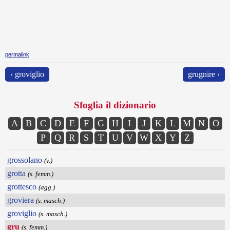
permalink
‹ groviglio
grugnire ›
Sfoglia il dizionario
A
B
C
D
E
F
G
H
I
J
K
L
M
N
O
P
Q
R
S
T
U
V
W
X
Y
Z
grossolano
(v.)
grotta
(s. femm.)
grottesco
(agg.)
groviera
(s. masch.)
groviglio
(s. masch.)
gru
(s. femm.)