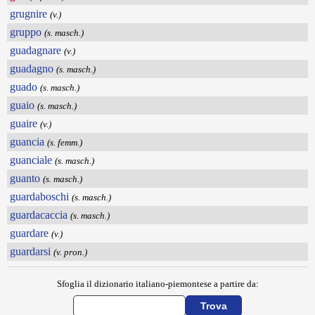
grugnire
(v.)
gruppo
(s. masch.)
guadagnare
(v.)
guadagno
(s. masch.)
guado
(s. masch.)
guaio
(s. masch.)
guaire
(v.)
guancia
(s. femm.)
guanciale
(s. masch.)
guanto
(s. masch.)
guardaboschi
(s. masch.)
guardacaccia
(s. masch.)
guardare
(v.)
guardarsi
(v. pron.)
Sfoglia il dizionario italiano-piemontese a partire da: