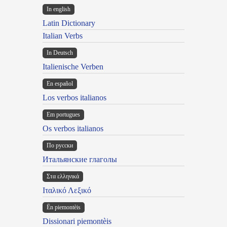
In english
Latin Dictionary
Italian Verbs
In Deutsch
Italienische Verben
En español
Los verbos italianos
Em portugues
Os verbos italianos
По русски
Итальянские глаголы
Στα ελληνικά
Ιταλικό Λεξικό
Ën piemontèis
Dissionari piemontèis