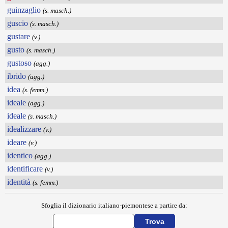
guinzaglio
(s. masch.)
guscio
(s. masch.)
gustare
(v.)
gusto
(s. masch.)
gustoso
(agg.)
ibrido
(agg.)
idea
(s. femm.)
ideale
(agg.)
ideale
(s. masch.)
idealizzare
(v.)
ideare
(v.)
identico
(agg.)
identificare
(v.)
identità
(s. femm.)
Sfoglia il dizionario italiano-piemontese a partire da: