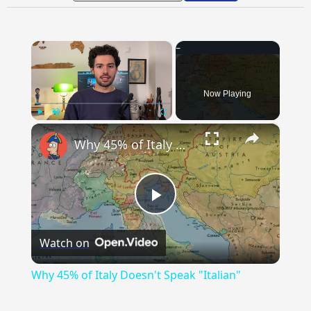
×
Now Playing
×
Play
Unmute
Fullscreen
Why 45% of Italy Doesn't Speak "Italian"
Play
Watch on
Video
Why 45% of Italy Doesn't Speak "Italian"