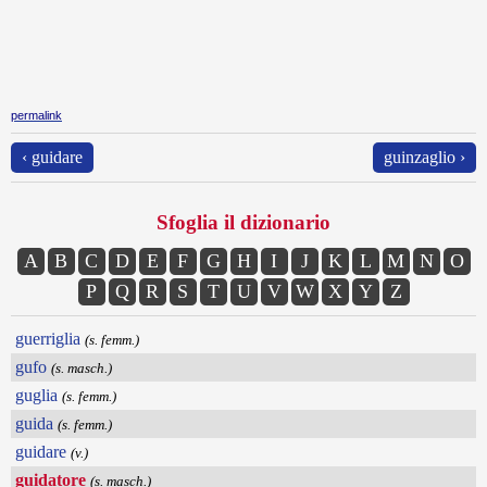
permalink
‹ guidare
guinzaglio ›
Sfoglia il dizionario
A
B
C
D
E
F
G
H
I
J
K
L
M
N
O
P
Q
R
S
T
U
V
W
X
Y
Z
guerriglia
(s. femm.)
gufo
(s. masch.)
guglia
(s. femm.)
guida
(s. femm.)
guidare
(v.)
guidatore
(s. masch.)