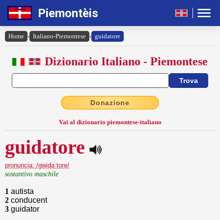
Piemontèis
Home
›
Italiano-Piemontese
›
guidatore
Dizionario Italiano - Piemontese
Donazione
Vai al dizionario piemontese-italiano
guidatore
pronuncia: /gwidaˈtore/
sostantivo maschile
1
autista
2
conducent
3
guidator