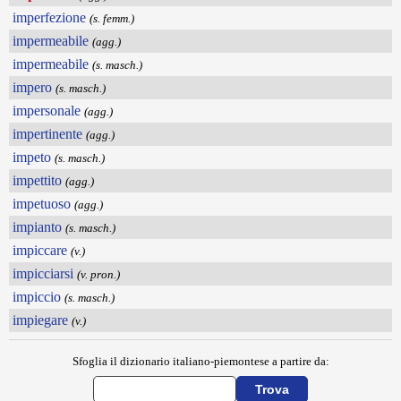
imperfezione
(s. femm.)
impermeabile
(agg.)
impermeabile
(s. masch.)
impero
(s. masch.)
impersonale
(agg.)
impertinente
(agg.)
impeto
(s. masch.)
impettito
(agg.)
impetuoso
(agg.)
impianto
(s. masch.)
impiccare
(v.)
impicciarsi
(v. pron.)
impiccio
(s. masch.)
impiegare
(v.)
Sfoglia il dizionario italiano-piemontese a partire da: