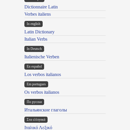
Dictionnaire Latin
Verbes italiens
In english
Latin Dictionary
Italian Verbs
In Deutsch
Italienische Verben
En español
Los verbos italianos
Em portugues
Os verbos italianos
По русски
Итальянские глаголы
Στα ελληνικά
Ιταλικό Λεξικό