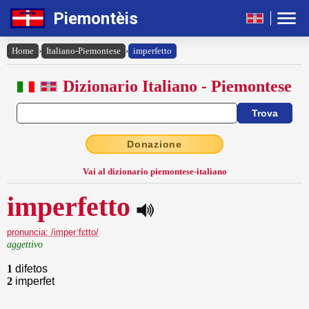
Piemontèis
Home
›
Italiano-Piemontese
›
imperfetto
Dizionario Italiano - Piemontese
Donazione
Vai al dizionario piemontese-italiano
imperfetto
pronuncia: /imperˈfɛtto/
aggettivo
1
difetos
2
imperfet