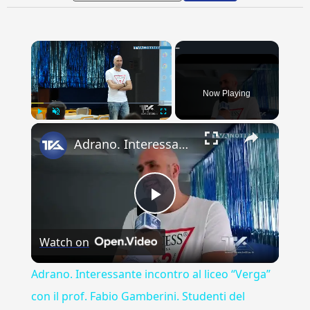
×
Now Playing
×
Play
Unmute
Fullscreen
Adrano. Interessante incontro al liceo “Verga” con il prof. Fabio Gamberini. Studenti del Linguistic
Play
Watch on
Video
Adrano. Interessante incontro al liceo “Verga”
con il prof. Fabio Gamberini. Studenti del