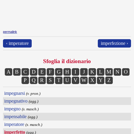
permalink
‹ imperatore
imperfezione ›
Sfoglia il dizionario
A
B
C
D
E
F
G
H
I
J
K
L
M
N
O
P
Q
R
S
T
U
V
W
X
Y
Z
impegnarsi
(v. pron.)
impegnativo
(agg.)
impegno
(s. masch.)
impensabile
(agg.)
imperatore
(s. masch.)
imperfetto
(agg.)