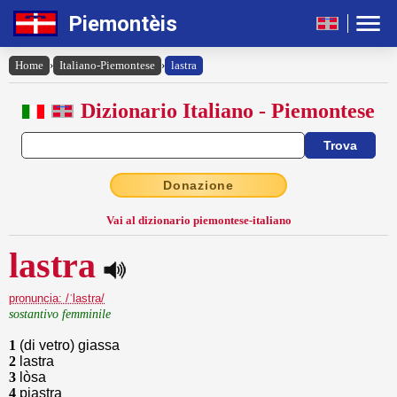
Piemontèis
Home
›
Italiano-Piemontese
›
lastra
Dizionario Italiano - Piemontese
Donazione
Vai al dizionario piemontese-italiano
lastra
pronuncia: /ˈlastra/
sostantivo femminile
1
(di vetro) giassa
2
lastra
3
lòsa
4
piastra