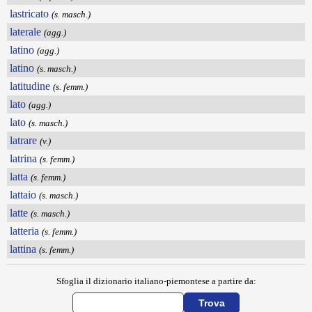
lastricato
(s. masch.)
laterale
(agg.)
latino
(agg.)
latino
(s. masch.)
latitudine
(s. femm.)
lato
(agg.)
lato
(s. masch.)
latrare
(v.)
latrina
(s. femm.)
latta
(s. femm.)
lattaio
(s. masch.)
latte
(s. masch.)
latteria
(s. femm.)
lattina
(s. femm.)
Sfoglia il dizionario italiano-piemontese a partire da: