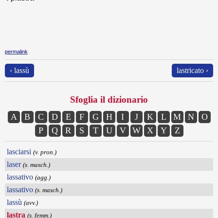
permalink
‹ lassù
lastricato ›
Sfoglia il dizionario
A
B
C
D
E
F
G
H
I
J
K
L
M
N
O
P
Q
R
S
T
U
V
W
X
Y
Z
lasciarsi
(v. pron.)
laser
(s. masch.)
lassativo
(agg.)
lassativo
(s. masch.)
lassù
(avv.)
lastra
(s. femm.)