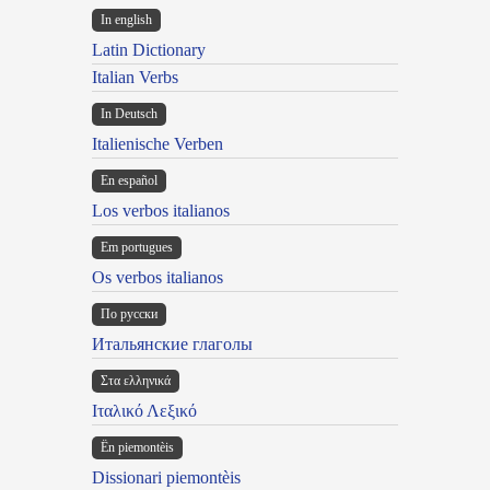
In english
Latin Dictionary
Italian Verbs
In Deutsch
Italienische Verben
En español
Los verbos italianos
Em portugues
Os verbos italianos
По русски
Итальянские глаголы
Στα ελληνικά
Ιταλικό Λεξικό
Ën piemontèis
Dissionari piemontèis