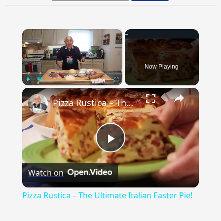
×
Now Playing
×
Play
Unmute
Fullscreen
Pizza Rustica – The Ultimate Italian Easter Pie!
Play
Watch on
Video
Pizza Rustica – The Ultimate Italian Easter Pie!