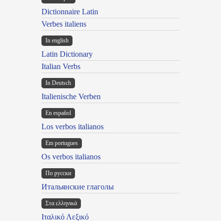
Dictionnaire Latin
Verbes italiens
In english
Latin Dictionary
Italian Verbs
In Deutsch
Italienische Verben
En español
Los verbos italianos
Em portugues
Os verbos italianos
По русски
Итальянские глаголы
Στα ελληνικά
Ιταλικό Λεξικό