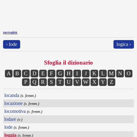
permalink
‹ lode
logica ›
Sfoglia il dizionario
A
B
C
D
E
F
G
H
I
J
K
L
M
N
O
P
Q
R
S
T
U
V
W
X
Y
Z
locanda
(s. femm.)
locazione
(s. femm.)
locomotiva
(s. femm.)
lodare
(v.)
lode
(s. femm.)
loggia
(s. femm.)