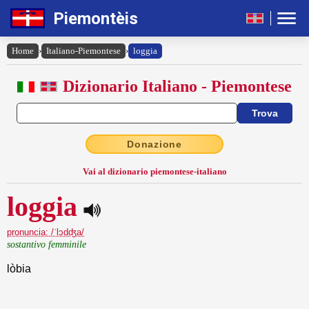
Piemontèis
Home
›
Italiano-Piemontese
›
loggia
Dizionario Italiano - Piemontese
Donazione
Vai al dizionario piemontese-italiano
loggia
pronuncia: /ˈlɔdʤa/
sostantivo femminile
lòbia