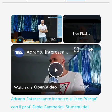
×
Now Playing
×
Play
Unmute
Fullscreen
Adrano. Interessante incontro al liceo “Verga” con il prof. Fabio Gamberini. Studenti del Linguistic
Play
Watch on
Video
Adrano. Interessante incontro al liceo “Verga”
con il prof. Fabio Gamberini. Studenti del