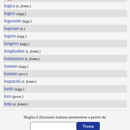
logica
(s. femm.)
logico
(agg.)
logorante
(agg.)
logorare
(v.)
logoro
(agg.)
longevo
(agg.)
longitudine
(s. femm.)
lontananza
(s. femm.)
lontano
(agg.)
lontano
(avv.)
loquacità
(s. femm.)
lordo
(agg.)
loro
(pron.)
lotta
(s. femm.)
Sfoglia il dizionario italiano-piemontese a partire da: