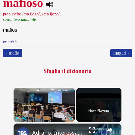
mafioso
pronuncia: /maˈfjoso/, /maˈfjozo/
sostantivo maschile
mafios
permalink
‹ mafia
magari ›
Sfoglia il dizionario
×
Now Playing
×
Play
Unmute
Fullscreen
Adrano. Interessante incontro al liceo “Verga” con il prof. Fabio Gamberini. Studenti del Linguistic