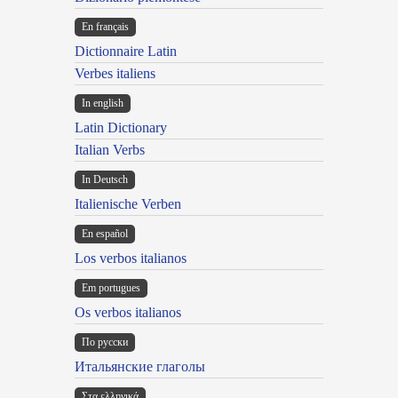
En français
Dictionnaire Latin
Verbes italiens
In english
Latin Dictionary
Italian Verbs
In Deutsch
Italienische Verben
En español
Los verbos italianos
Em portugues
Os verbos italianos
По русски
Итальянские глаголы
Στα ελληνικά