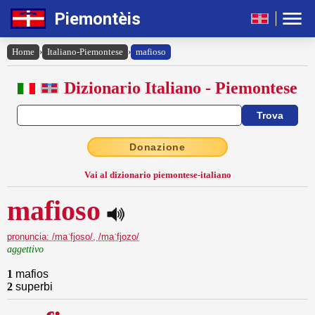
Piemontèis
Home
›
Italiano-Piemontese
›
mafioso
Dizionario Italiano - Piemontese
Donazione
Vai al dizionario piemontese-italiano
mafioso
pronuncia: /maˈfjoso/, /maˈfjozo/
aggettivo
1
mafios
2
superbi