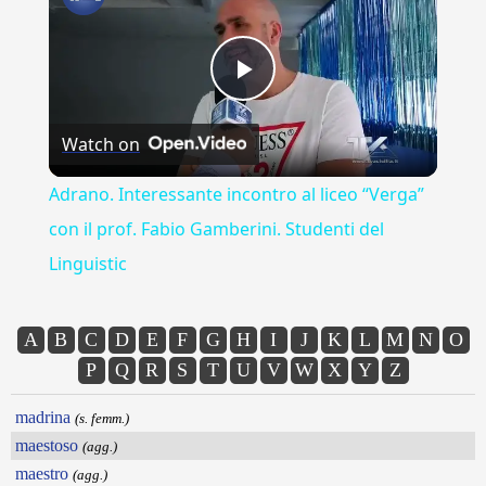
Play
Watch on
Video
Adrano. Interessante incontro al liceo “Verga”
con il prof. Fabio Gamberini. Studenti del
Linguistic
A
B
C
D
E
F
G
H
I
J
K
L
M
N
O
P
Q
R
S
T
U
V
W
X
Y
Z
madrina
(s. femm.)
maestoso
(agg.)
maestro
(agg.)