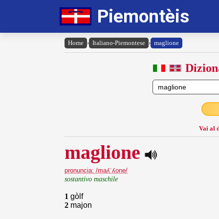
Piemontèis
Home
›
Italiano-Piemontese
›
maglione
Dizion
Vai al 
maglione
pronuncia: /maʎˈʎone/
sostantivo maschile
1
gòlf
2
majon