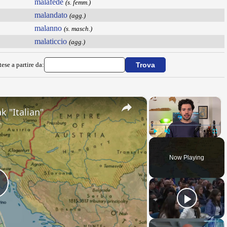
malafede
(s. femm.)
malandato
(agg.)
malanno
(s. masch.)
malaticcio
(agg.)
ese a partire da:
×
×
k "Italian"
Play
Unmute
Fullsc
Now Playing
Play