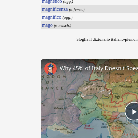
magnetico
(agg.)
magnificenza
(s. femm.)
magnifico
(agg.)
mago
(s. masch.)
Sfoglia il dizionario italiano-piemont
Why 45% of Italy Doesn't Spea