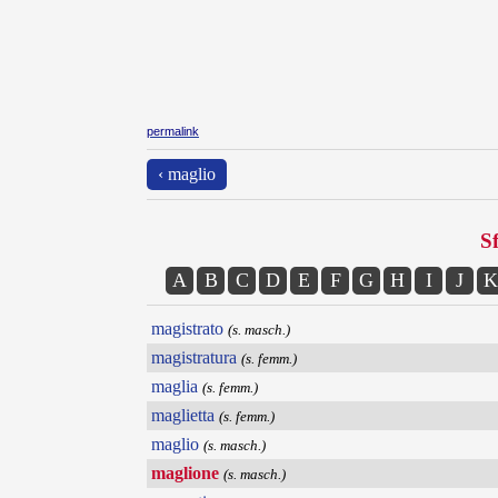
permalink
‹ maglio
Sf
A
B
C
D
E
F
G
H
I
J
K
magistrato
(s. masch.)
magistratura
(s. femm.)
maglia
(s. femm.)
maglietta
(s. femm.)
maglio
(s. masch.)
maglione
(s. masch.)