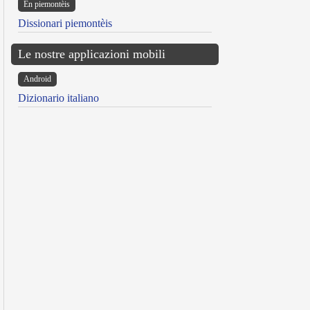
Ën piemontèis
Dissionari piemontèis
Le nostre applicazioni mobili
Android
Dizionario italiano
reen