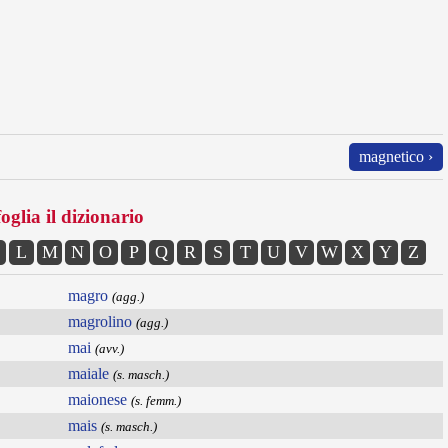
magnetico ›
oglia il dizionario
L
M
N
O
P
Q
R
S
T
U
V
W
X
Y
Z
magro
(agg.)
magrolino
(agg.)
mai
(avv.)
maiale
(s. masch.)
maionese
(s. femm.)
mais
(s. masch.)