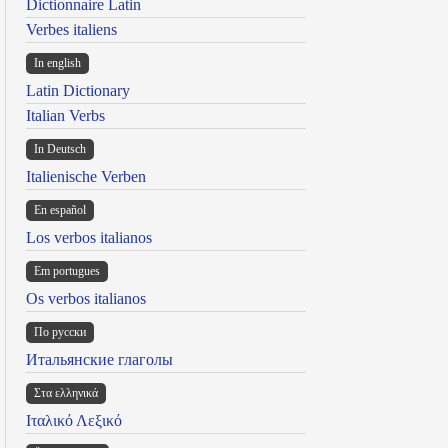
Dictionnaire Latin
Verbes italiens
In english
Latin Dictionary
Italian Verbs
In Deutsch
Italienische Verben
En español
Los verbos italianos
Em portugues
Os verbos italianos
По русски
Итальянские глаголы
Στα ελληνικά
Ιταλικό Λεξικό