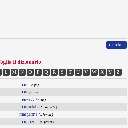
marcia ›
oglia il dizionario
L
M
N
O
P
Q
R
S
T
U
V
W
X
Y
Z
marcire
(v.)
mare
(s. masch.)
marea
(s. femm.)
maresciallo
(s. masch.)
margarina
(s. femm.)
margherita
(s. femm.)