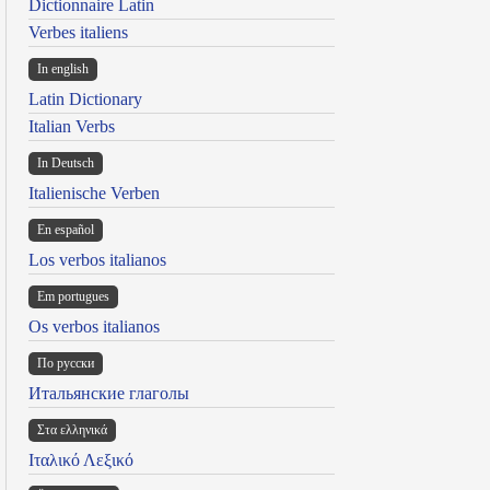
Dictionnaire Latin
Verbes italiens
In english
Latin Dictionary
Italian Verbs
In Deutsch
Italienische Verben
En español
Los verbos italianos
Em portugues
Os verbos italianos
По русски
Итальянские глаголы
Στα ελληνικά
Ιταλικό Λεξικό