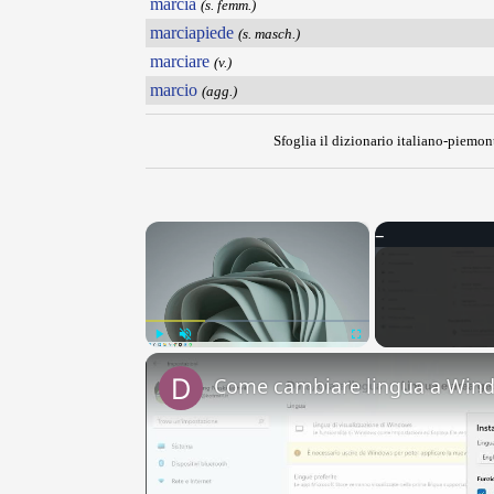
marcia
(s. femm.)
marciapiede
(s. masch.)
marciare
(v.)
marcio
(agg.)
Sfoglia il dizionario italiano-piemont
×
Play
Unmute
Fullscreen
Come cambiare lingua a Win