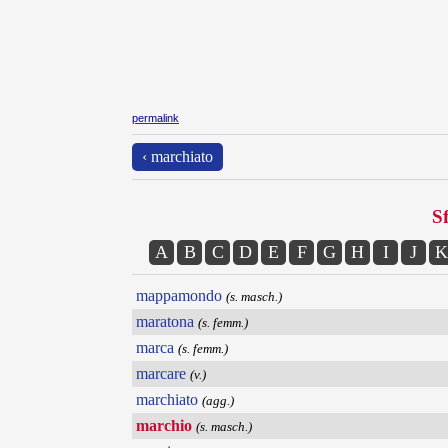
permalink
‹ marchiato
Sf
A
B
C
D
E
F
G
H
I
J
K
mappamondo
(s. masch.)
maratona
(s. femm.)
marca
(s. femm.)
marcare
(v.)
marchiato
(agg.)
marchio
(s. masch.)