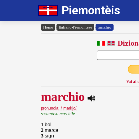
Piemontèis
Home
›
Italiano-Piemontese
›
marchio
Dizion
Vai al 
marchio
pronuncia: /ˈmarkjo/
sostantivo maschile
1
bol
2
marca
3
sign