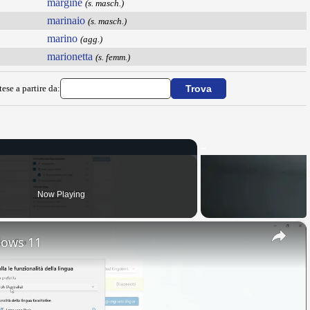
margine
(s. masch.)
marinaio
(s. masch.)
marino
(agg.)
marionetta
(s. femm.)
ese a partire da:
Now Playing
×
dows 11