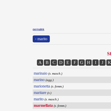
permalink
‹ marito
Sf
A
B
C
D
E
F
G
H
I
J
K
marinaio
(s. masch.)
marino
(agg.)
marionetta
(s. femm.)
maritare
(v.)
marito
(s. masch.)
marmellata
(s. femm.)