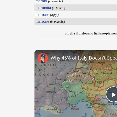
marmo
(s. masch.)
marmotta
(s. femm.)
marrone
(agg.)
marrone
(s. masch.)
Sfoglia il dizionario italiano-piemont
Why 45% of Italy Doesn't Spea