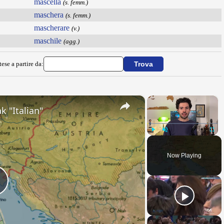
mascella
(s. femm.)
maschera
(s. femm.)
mascherare
(v.)
maschile
(agg.)
ese a partire da:
×
×
k "Italian"
Play
Unmute
Fullsc
Now Playing
Play