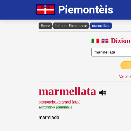
Piemontèis
Home
›
Italiano-Piemontese
›
marmellata
Dizion
Vai al 
marmellata
pronuncia: /marmelˈlata/
sostantivo femminile
marmlada