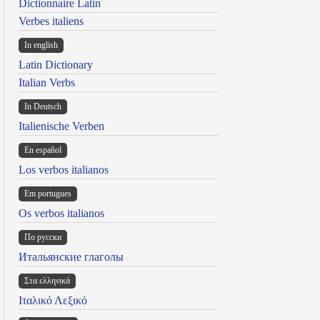
Dictionnaire Latin
Verbes italiens
In english
Latin Dictionary
Italian Verbs
In Deutsch
Italienische Verben
En español
Los verbos italianos
Em portugues
Os verbos italianos
По русски
Итальянские глаголы
Στα ελληνικά
Ιταλικό Λεξικό