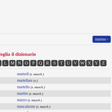
marmo ›
oglia il dizionario
L
M
N
O
P
Q
R
S
T
U
V
W
X
Y
Z
martedì
(s. masch.)
martellare
(v.)
martello
(s. masch.)
martire
(s. masch.)
marzo
(s. masch.)
mascalzone
(s. masch.)