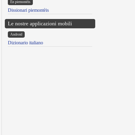
Ën piemontèis
Dissionari piemontèis
Le nostre applicazioni mobili
Android
Dizionario italiano
reen