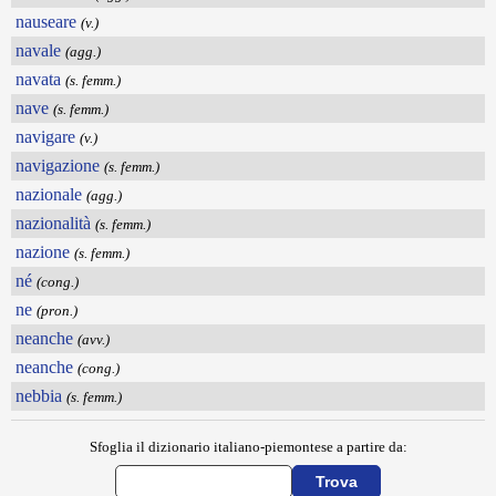
nauseare
(v.)
navale
(agg.)
navata
(s. femm.)
nave
(s. femm.)
navigare
(v.)
navigazione
(s. femm.)
nazionale
(agg.)
nazionalità
(s. femm.)
nazione
(s. femm.)
né
(cong.)
ne
(pron.)
neanche
(avv.)
neanche
(cong.)
nebbia
(s. femm.)
Sfoglia il dizionario italiano-piemontese a partire da: