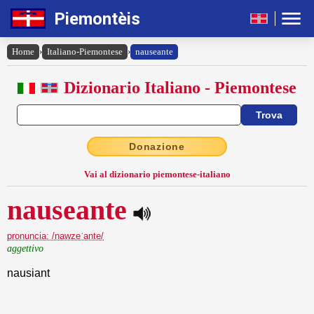
Piemontèis
Home
›
Italiano-Piemontese
›
nauseante
Dizionario Italiano - Piemontese
Donazione
Vai al dizionario piemontese-italiano
nauseante
pronuncia: /nawzeˈante/
aggettivo
nausiant