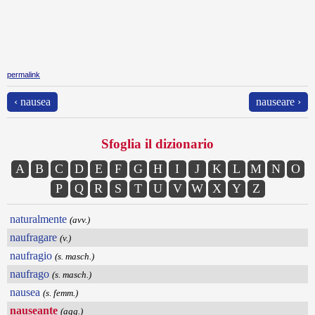
permalink
‹ nausea
nauseare ›
Sfoglia il dizionario
A
B
C
D
E
F
G
H
I
J
K
L
M
N
O
P
Q
R
S
T
U
V
W
X
Y
Z
naturalmente
(avv.)
naufragare
(v.)
naufragio
(s. masch.)
naufrago
(s. masch.)
nausea
(s. femm.)
nauseante
(agg.)