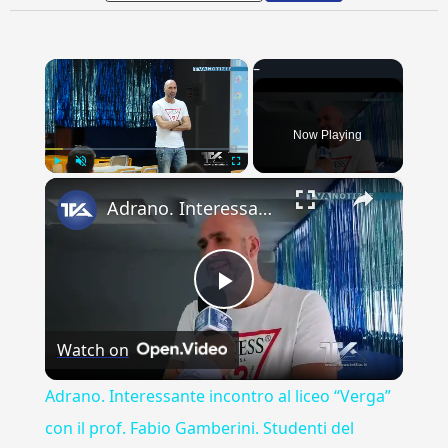
×
Now Playing
×
Play
Unmute
Fullscreen
Adrano. Interessante incontro al liceo “Verga” con il prof. Fabio Gamberini. Studenti del Linguistic
Play
Watch on
Video
Adrano. Interessante incontro al liceo “Verga”
con il prof. Fabio Gamberini. Studenti del