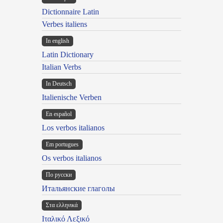
Dictionnaire Latin
Verbes italiens
In english
Latin Dictionary
Italian Verbs
In Deutsch
Italienische Verben
En español
Los verbos italianos
Em portugues
Os verbos italianos
По русски
Итальянские глаголы
Στα ελληνικά
Ιταλικό Λεξικό