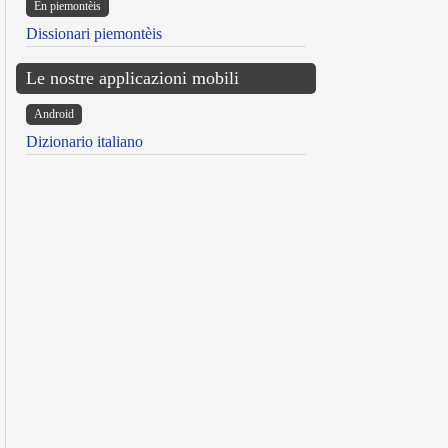
Ën piemontèis
Dissionari piemontèis
Le nostre applicazioni mobili
Android
Dizionario italiano
reen