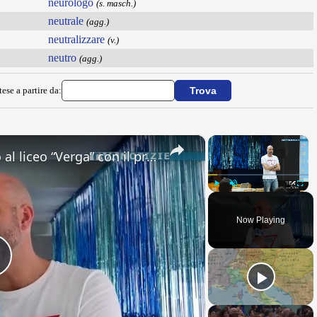
neurologo
(s. masch.)
neutrale
(agg.)
neutralizzare
(v.)
neutro
(agg.)
ese a partire da:
×
×
Adrano. Interessante incontro al liceo “Verga” con il prof. Fabio Gamberini. Studenti del Linguistic
Play
Unmute
Fullsc
Now Playing
Play