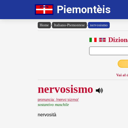
Piemontèis
Home
›
Italiano-Piemontese
›
nervosismo
Dizion
Vai al 
nervosismo
pronuncia: /nervoˈsizmo/
sostantivo maschile
nervosità