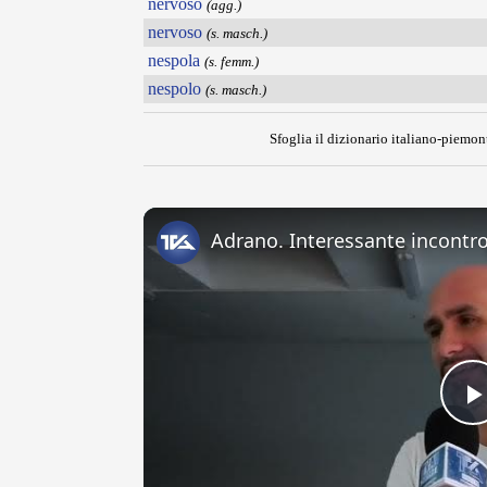
nervoso
(agg.)
nervoso
(s. masch.)
nespola
(s. femm.)
nespolo
(s. masch.)
Sfoglia il dizionario italiano-piemont