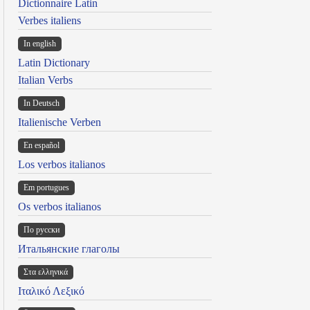
Dictionnaire Latin
Verbes italiens
In english
Latin Dictionary
Italian Verbs
In Deutsch
Italienische Verben
En español
Los verbos italianos
Em portugues
Os verbos italianos
По русски
Итальянские глаголы
Στα ελληνικά
Ιταλικό Λεξικό