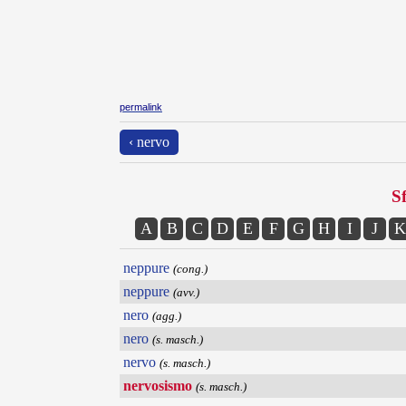
permalink
‹ nervo
Sf
A
B
C
D
E
F
G
H
I
J
K
neppure
(cong.)
neppure
(avv.)
nero
(agg.)
nero
(s. masch.)
nervo
(s. masch.)
nervosismo
(s. masch.)