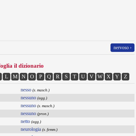
nervoso ›
oglia il dizionario
L
M
N
O
P
Q
R
S
T
U
V
W
X
Y
Z
nesso
(s. masch.)
nessuno
(agg.)
nessuno
(s. masch.)
nessuno
(pron.)
netto
(agg.)
neurologia
(s. femm.)