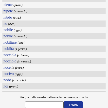
niente
(pron.)
nipote
(s. masch.)
nitido
(agg.)
no
(avv.)
nobile
(agg.)
nobile
(s. masch.)
nobiliare
(agg.)
nobiltà
(s. femm.)
nocciola
(s. femm.)
nocciolo
(s. masch.)
noce
(s. femm.)
nocivo
(agg.)
nodo
(s. masch.)
noi
(pron.)
Sfoglia il dizionario italiano-piemontese a partire da: