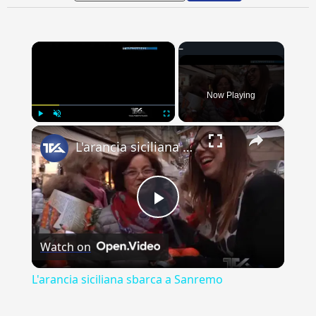
×
Now Playing
×
Play
Unmute
Fullscreen
L'arancia siciliana sbarca a Sanremo
Play
Watch on
Video
L'arancia siciliana sbarca a Sanremo