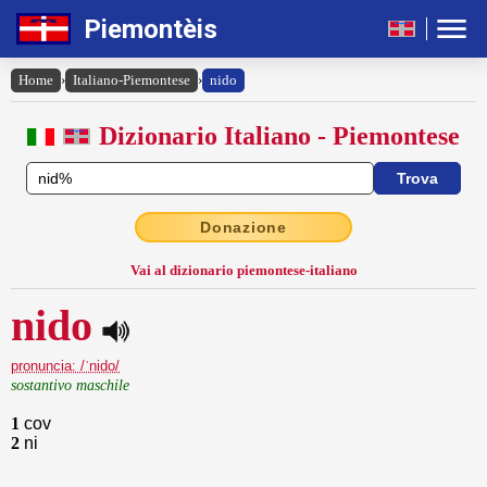
Piemontèis
Home
›
Italiano-Piemontese
›
nido
Dizionario Italiano - Piemontese
Donazione
Vai al dizionario piemontese-italiano
nido
pronuncia: /ˈnido/
sostantivo maschile
1
cov
2
ni