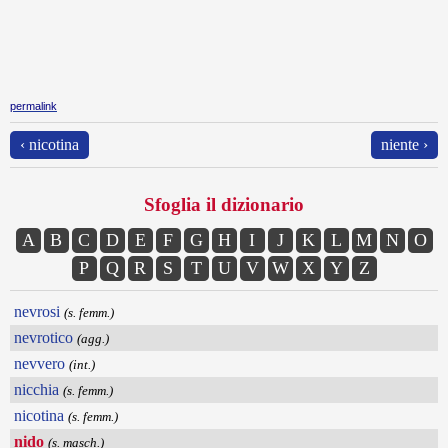
permalink
‹ nicotina
niente ›
Sfoglia il dizionario
A
B
C
D
E
F
G
H
I
J
K
L
M
N
O
P
Q
R
S
T
U
V
W
X
Y
Z
nevrosi
(s. femm.)
nevrotico
(agg.)
nevvero
(int.)
nicchia
(s. femm.)
nicotina
(s. femm.)
nido
(s. masch.)