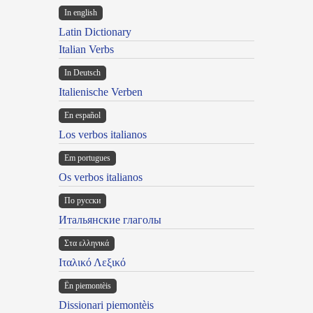
In english
Latin Dictionary
Italian Verbs
In Deutsch
Italienische Verben
En español
Los verbos italianos
Em portugues
Os verbos italianos
По русски
Итальянские глаголы
Στα ελληνικά
Ιταλικό Λεξικό
Ën piemontèis
Dissionari piemontèis