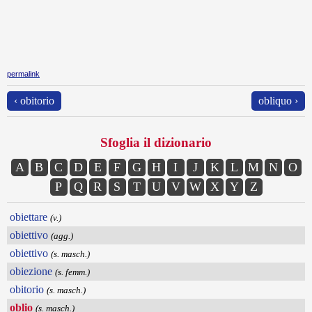
permalink
‹ obitorio
obliquo ›
Sfoglia il dizionario
A
B
C
D
E
F
G
H
I
J
K
L
M
N
O
P
Q
R
S
T
U
V
W
X
Y
Z
obiettare
(v.)
obiettivo
(agg.)
obiettivo
(s. masch.)
obiezione
(s. femm.)
obitorio
(s. masch.)
oblio
(s. masch.)