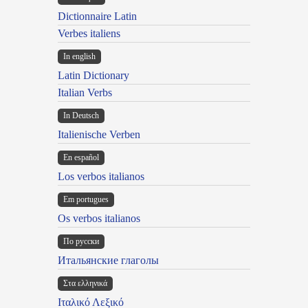
Dictionnaire Latin
Verbes italiens
In english
Latin Dictionary
Italian Verbs
In Deutsch
Italienische Verben
En español
Los verbos italianos
Em portugues
Os verbos italianos
По русски
Итальянские глаголы
Στα ελληνικά
Ιταλικό Λεξικό