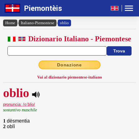
Piemontèis
Home
›
Italiano-Piemontese
›
oblio
Dizionario Italiano - Piemontese
Donazione
Vai al dizionario piemontese-italiano
oblio
pronuncia: /oˈblio/
sostantivo maschile
1
dësmentia
2
oblì