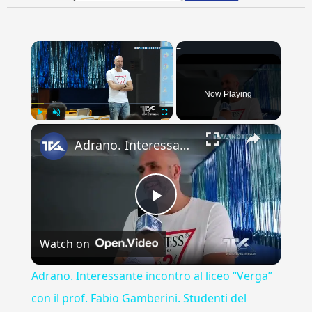
×
Now Playing
×
Play
Unmute
Fullscreen
Adrano. Interessante incontro al liceo “Verga” con il prof. Fabio Gamberini. Studenti del Linguistic
Play
Watch on
Video
Adrano. Interessante incontro al liceo “Verga”
con il prof. Fabio Gamberini. Studenti del