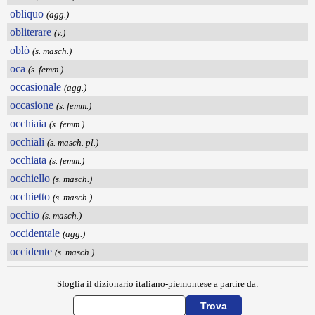
obliquo
(agg.)
obliterare
(v.)
oblò
(s. masch.)
oca
(s. femm.)
occasionale
(agg.)
occasione
(s. femm.)
occhiaia
(s. femm.)
occhiali
(s. masch. pl.)
occhiata
(s. femm.)
occhiello
(s. masch.)
occhietto
(s. masch.)
occhio
(s. masch.)
occidentale
(agg.)
occidente
(s. masch.)
Sfoglia il dizionario italiano-piemontese a partire da: