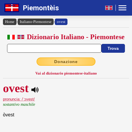
Piemontèis
Home
›
Italiano-Piemontese
›
ovest
Dizionario Italiano - Piemontese
Donazione
Vai al dizionario piemontese-italiano
ovest
pronuncia: /ˈɔvest/
sostantivo maschile
òvest