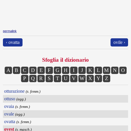
permalink
‹ ovatta
ovile ›
Sfoglia il dizionario
A
B
C
D
E
F
G
H
I
J
K
L
M
N
O
P
Q
R
S
T
U
V
W
X
Y
Z
otturazione
(s. femm.)
ottuso
(agg.)
ovaia
(s. femm.)
ovale
(agg.)
ovatta
(s. femm.)
ovest
(s. masch.)