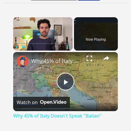
×
Now Playing
×
Play
Unmute
Fullscreen
Why 45% of Italy Doesn't Speak "Italian"
Play
Watch on
Video
Why 45% of Italy Doesn't Speak "Italian"