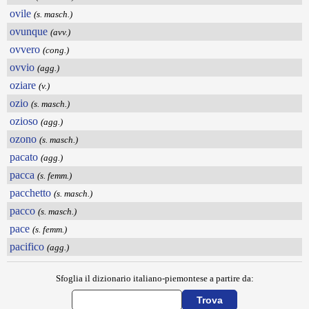
ovile
(s. masch.)
ovunque
(avv.)
ovvero
(cong.)
ovvio
(agg.)
oziare
(v.)
ozio
(s. masch.)
ozioso
(agg.)
ozono
(s. masch.)
pacato
(agg.)
pacca
(s. femm.)
pacchetto
(s. masch.)
pacco
(s. masch.)
pace
(s. femm.)
pacifico
(agg.)
Sfoglia il dizionario italiano-piemontese a partire da: