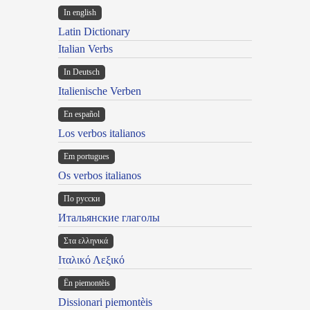
In english
Latin Dictionary
Italian Verbs
In Deutsch
Italienische Verben
En español
Los verbos italianos
Em portugues
Os verbos italianos
По русски
Итальянские глаголы
Στα ελληνικά
Ιταλικό Λεξικό
Ën piemontèis
Dissionari piemontèis