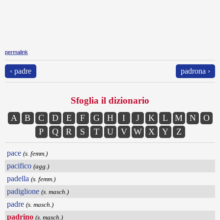
permalink
‹ padre
padrona ›
Sfoglia il dizionario
A
B
C
D
E
F
G
H
I
J
K
L
M
N
O
P
Q
R
S
T
U
V
W
X
Y
Z
pace
(s. femm.)
pacifico
(agg.)
padella
(s. femm.)
padiglione
(s. masch.)
padre
(s. masch.)
padrino
(s. masch.)