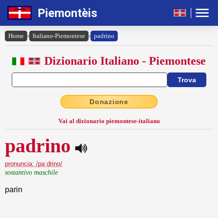
Piemontèis
Home
›
Italiano-Piemontese
›
padrino
Dizionario Italiano - Piemontese
Donazione
Vai al dizionario piemontese-italiano
padrino
pronuncia: /paˈdrino/
sostantivo maschile
parin