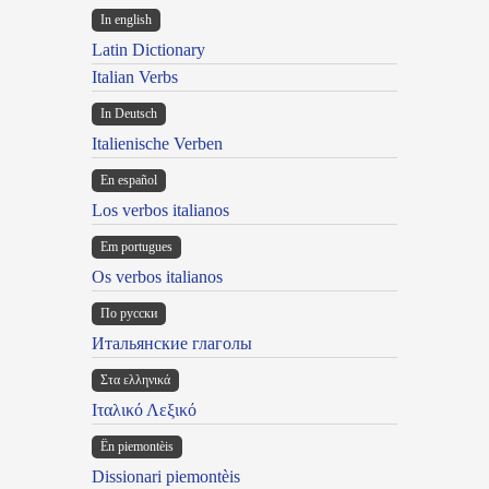
In english
Latin Dictionary
Italian Verbs
In Deutsch
Italienische Verben
En español
Los verbos italianos
Em portugues
Os verbos italianos
По русски
Итальянские глаголы
Στα ελληνικά
Ιταλικό Λεξικό
Ën piemontèis
Dissionari piemontèis