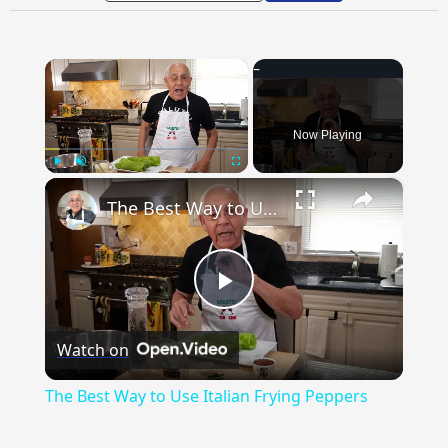
×
Now Playing
×
Play
Unmute
Fullscreen
The Best Way to Use Italian Frying Peppers
Play
Watch on
Video
The Best Way to Use Italian Frying Peppers