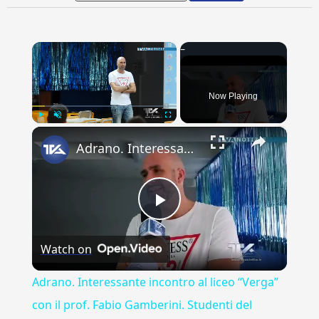
×
Now Playing
×
Play
Unmute
Fullscreen
Adrano. Interessante incontro al liceo “Verga” con il prof. Fabio Gamberini. Studenti del Linguistic
Play
Watch on
Video
Adrano. Interessante incontro al liceo “Verga”
con il prof. Fabio Gamberini. Studenti del