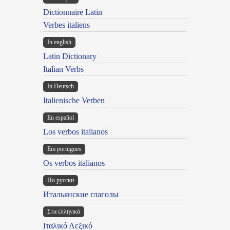
Dictionnaire Latin
Verbes italiens
In english
Latin Dictionary
Italian Verbs
In Deutsch
Italienische Verben
En español
Los verbos italianos
Em portugues
Os verbos italianos
По русски
Итальянские глаголы
Στα ελληνικά
Ιταλικό Λεξικό