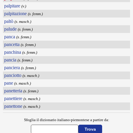
palpitare
(v.)
palpitazione
(s. femm.)
paltò
(s. masch.)
palude
(s. femm.)
panca
(s. femm.)
pancetta
(s. femm.)
panchina
(s. femm.)
pancia
(s. femm.)
panciera
(s. femm.)
panciotto
(s. masch.)
pane
(s. masch.)
panetteria
(s. femm.)
panettiere
(s. masch.)
panettone
(s. masch.)
Sfoglia il dizionario italiano-piemontese a partire da: