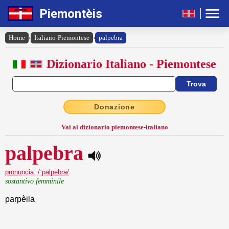
Piemontèis
Home
›
Italiano-Piemontese
›
palpebra
Dizionario Italiano - Piemontese
Donazione
Vai al dizionario piemontese-italiano
palpebra
pronuncia: /ˈpalpebra/
sostantivo femminile
parpèila