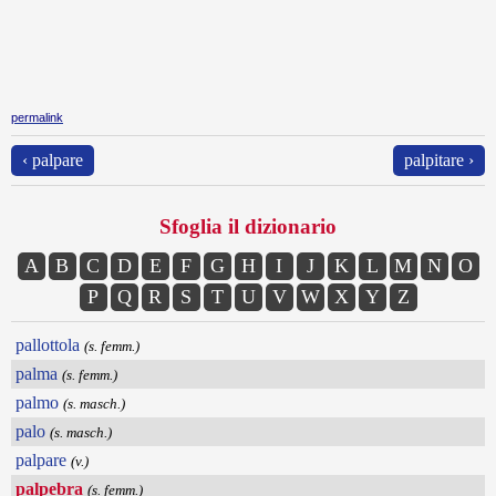
permalink
‹ palpare
palpitare ›
Sfoglia il dizionario
A
B
C
D
E
F
G
H
I
J
K
L
M
N
O
P
Q
R
S
T
U
V
W
X
Y
Z
pallottola
(s. femm.)
palma
(s. femm.)
palmo
(s. masch.)
palo
(s. masch.)
palpare
(v.)
palpebra
(s. femm.)