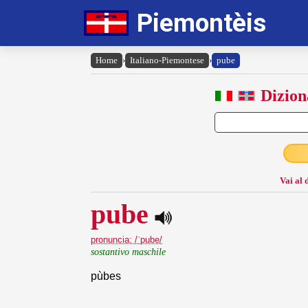
Piemontèis
Home
›
Italiano-Piemontese
›
pube
Dizion
Vai al 
pube
pronuncia: /ˈpube/
sostantivo maschile
pùbes