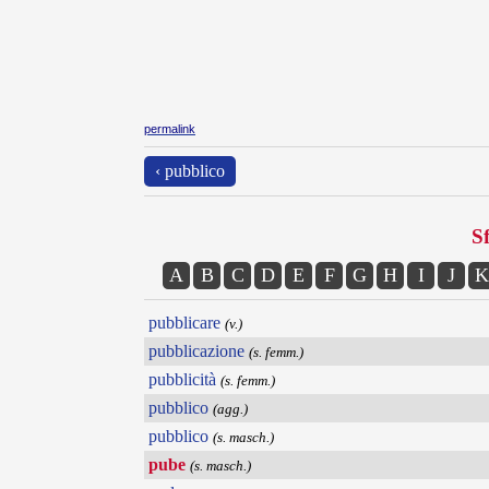
permalink
‹ pubblico
Sf
A
B
C
D
E
F
G
H
I
J
K
pubblicare
(v.)
pubblicazione
(s. femm.)
pubblicità
(s. femm.)
pubblico
(agg.)
pubblico
(s. masch.)
pube
(s. masch.)