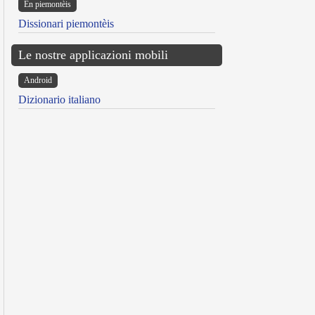
Ën piemontèis
Dissionari piemontèis
Le nostre applicazioni mobili
Android
Dizionario italiano
reen