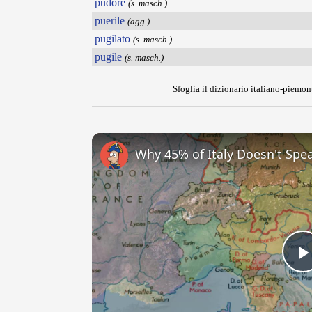
pudore
(s. masch.)
puerile
(agg.)
pugilato
(s. masch.)
pugile
(s. masch.)
Sfoglia il dizionario italiano-piemont
Why 45% of Italy Doesn't Spea