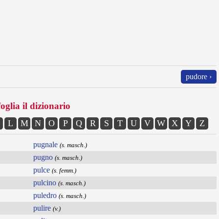
pudore ›
oglia il dizionario
L
M
N
O
P
Q
R
S
T
U
V
W
X
Y
Z
pugnale
(s. masch.)
pugno
(s. masch.)
pulce
(s. femm.)
pulcino
(s. masch.)
puledro
(s. masch.)
pulire
(v.)