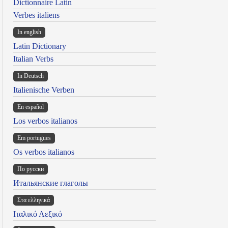
Dictionnaire Latin
Verbes italiens
In english
Latin Dictionary
Italian Verbs
In Deutsch
Italienische Verben
En español
Los verbos italianos
Em portugues
Os verbos italianos
По русски
Итальянские глаголы
Στα ελληνικά
Ιταλικό Λεξικό