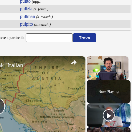
pulito
(agg.)
pulizia
(s. femm.)
pullman
(s. masch.)
pulpito
(s. masch.)
ese a partire da:
×
×
k "Italian"
Play
Unmute
Fullsc
Now Playing
Play