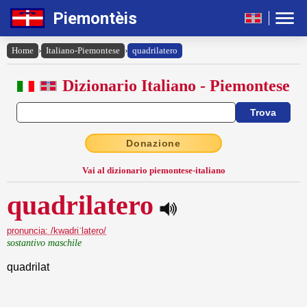
Piemontèis
Home
›
Italiano-Piemontese
›
quadrilatero
Dizionario Italiano - Piemontese
Donazione
Vai al dizionario piemontese-italiano
quadrilatero
pronuncia: /kwadriˈlatero/
sostantivo maschile
quadrilat