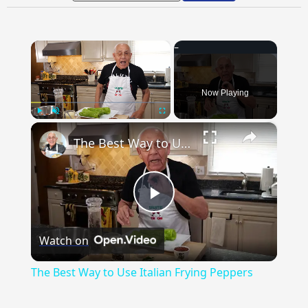
×
Now Playing
×
Play
Unmute
Fullscreen
The Best Way to Use Italian Frying Peppers
Play
Watch on
Video
The Best Way to Use Italian Frying Peppers