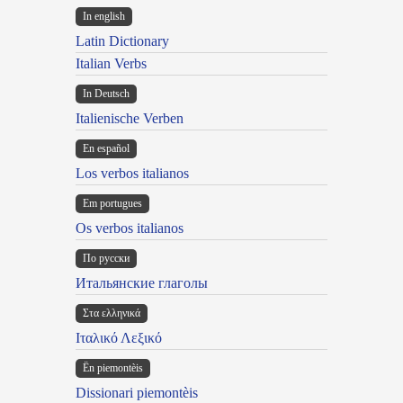
In english
Latin Dictionary
Italian Verbs
In Deutsch
Italienische Verben
En español
Los verbos italianos
Em portugues
Os verbos italianos
По русски
Итальянские глаголы
Στα ελληνικά
Ιταλικό Λεξικό
Ën piemontèis
Dissionari piemontèis