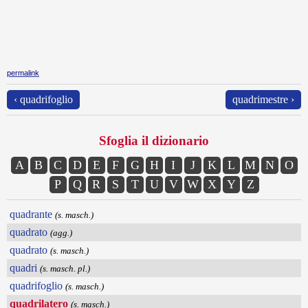
permalink
‹ quadrifoglio
quadrimestre ›
Sfoglia il dizionario
A
B
C
D
E
F
G
H
I
J
K
L
M
N
O
P
Q
R
S
T
U
V
W
X
Y
Z
quadrante
(s. masch.)
quadrato
(agg.)
quadrato
(s. masch.)
quadri
(s. masch. pl.)
quadrifoglio
(s. masch.)
quadrilatero
(s. masch.)