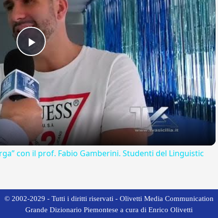
Play
Video
rga” con il prof. Fabio Gamberini. Studenti del Linguistic
© 2002-2029 - Tutti i diritti riservati - Olivetti Media Communication
Grande Dizionario Piemontese a cura di Enrico Olivetti