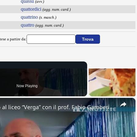
quassù
(avv.)
quattordici
(agg. num. card.)
quattrino
(s. masch.)
quattro
(agg. num. card.)
ese a partire da:
Now Playing
×
Adrano. Interessante incontro al liceo “Verga” con il prof. Fabio Gamberini. Studenti del Linguistic