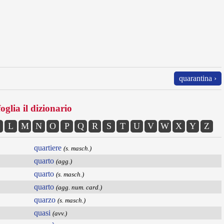
quarantina ›
oglia il dizionario
L
M
N
O
P
Q
R
S
T
U
V
W
X
Y
Z
quartiere
(s. masch.)
quarto
(agg.)
quarto
(s. masch.)
quarto
(agg. num. card.)
quarzo
(s. masch.)
quasi
(avv.)