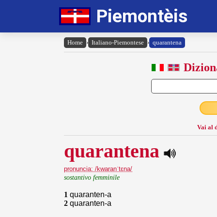
Piemontèis
Home
›
Italiano-Piemontese
›
quarantena
Dizion
Vai al 
quarantena
pronuncia: /kwaranˈtɛna/
sostantivo femminile
1
quaranten-a
2
quaranten-a