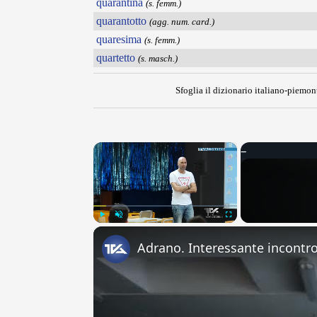
quarantina
(s. femm.)
quarantotto
(agg. num. card.)
quaresima
(s. femm.)
quartetto
(s. masch.)
Sfoglia il dizionario italiano-piemont
×
Play
Unmute
Fullscreen