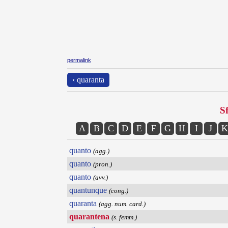
permalink
‹ quaranta
Sf
A
B
C
D
E
F
G
H
I
J
K
quanto
(agg.)
quanto
(pron.)
quanto
(avv.)
quantunque
(cong.)
quaranta
(agg. num. card.)
quarantena
(s. femm.)