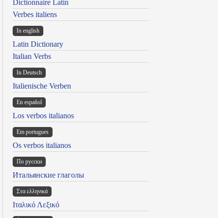
Dictionnaire Latin
Verbes italiens
In english
Latin Dictionary
Italian Verbs
In Deutsch
Italienische Verben
En español
Los verbos italianos
Em portugues
Os verbos italianos
По русски
Итальянские глаголы
Στα ελληνικά
Ιταλικό Λεξικό