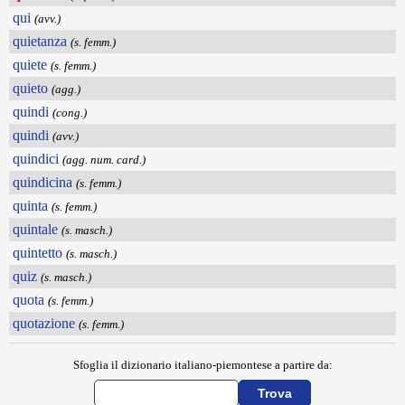
qui
(avv.)
quietanza
(s. femm.)
quiete
(s. femm.)
quieto
(agg.)
quindi
(cong.)
quindi
(avv.)
quindici
(agg. num. card.)
quindicina
(s. femm.)
quinta
(s. femm.)
quintale
(s. masch.)
quintetto
(s. masch.)
quiz
(s. masch.)
quota
(s. femm.)
quotazione
(s. femm.)
Sfoglia il dizionario italiano-piemontese a partire da: