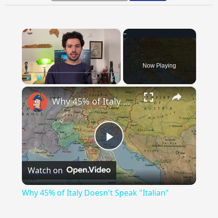
×
Now Playing
×
Play
Unmute
Fullscreen
Why 45% of Italy Doesn't Speak "Italian"
Play
Watch on
Video
Why 45% of Italy Doesn't Speak "Italian"