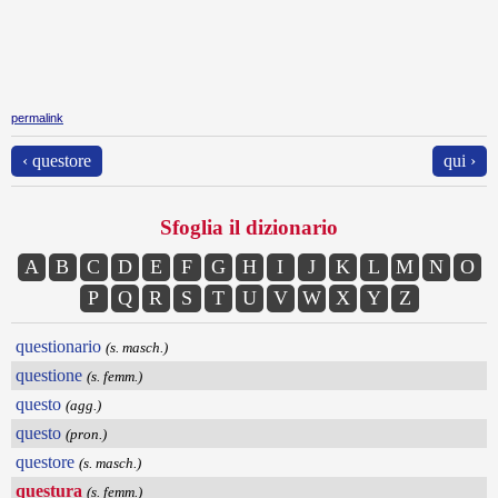
permalink
‹ questore
qui ›
Sfoglia il dizionario
A
B
C
D
E
F
G
H
I
J
K
L
M
N
O
P
Q
R
S
T
U
V
W
X
Y
Z
questionario
(s. masch.)
questione
(s. femm.)
questo
(agg.)
questo
(pron.)
questore
(s. masch.)
questura
(s. femm.)