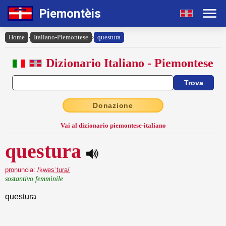
Piemontèis
Home
›
Italiano-Piemontese
›
questura
Dizionario Italiano - Piemontese
Donazione
Vai al dizionario piemontese-italiano
questura
pronuncia: /kwesˈtura/
sostantivo femminile
questura