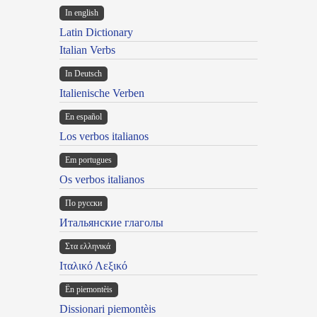
In english
Latin Dictionary
Italian Verbs
In Deutsch
Italienische Verben
En español
Los verbos italianos
Em portugues
Os verbos italianos
По русски
Итальянские глаголы
Στα ελληνικά
Ιταλικό Λεξικό
Ën piemontèis
Dissionari piemontèis