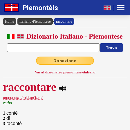
Piemontèis
Home
›
Italiano-Piemontese
›
raccontare
Dizionario Italiano - Piemontese
Donazione
Vai al dizionario piemontese-italiano
raccontare
pronuncia: /rakkonˈtare/
verbo
1
conté
2
dì
3
raconté