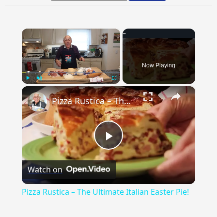
×
Now Playing
×
Play
Unmute
Fullscreen
Pizza Rustica – The Ultimate Italian Easter Pie!
Play
Watch on
Video
Pizza Rustica – The Ultimate Italian Easter Pie!