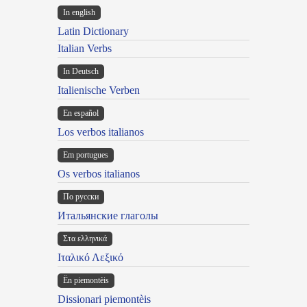
In english
Latin Dictionary
Italian Verbs
In Deutsch
Italienische Verben
En español
Los verbos italianos
Em portugues
Os verbos italianos
По русски
Итальянские глаголы
Στα ελληνικά
Ιταλικό Λεξικό
Ën piemontèis
Dissionari piemontèis