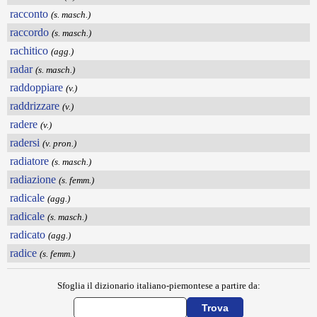
racconto
(s. masch.)
raccordo
(s. masch.)
rachitico
(agg.)
radar
(s. masch.)
raddoppiare
(v.)
raddrizzare
(v.)
radere
(v.)
radersi
(v. pron.)
radiatore
(s. masch.)
radiazione
(s. femm.)
radicale
(agg.)
radicale
(s. masch.)
radicato
(agg.)
radice
(s. femm.)
Sfoglia il dizionario italiano-piemontese a partire da: