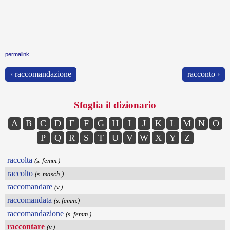
permalink
‹ raccomandazione
racconto ›
Sfoglia il dizionario
A
B
C
D
E
F
G
H
I
J
K
L
M
N
O
P
Q
R
S
T
U
V
W
X
Y
Z
raccolta
(s. femm.)
raccolto
(s. masch.)
raccomandare
(v.)
raccomandata
(s. femm.)
raccomandazione
(s. femm.)
raccontare
(v.)