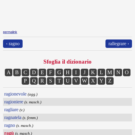
permalink
‹ ragno
rallegrare ›
Sfoglia il dizionario
A
B
C
D
E
F
G
H
I
J
K
L
M
N
O
P
Q
R
S
T
U
V
W
X
Y
Z
ragionevole
(agg.)
ragioniere
(s. masch.)
ragliare
(v.)
ragnatela
(s. femm.)
ragno
(s. masch.)
ragù
(s. masch.)