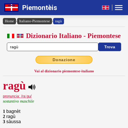
Piemontèis
Home
›
Italiano-Piemontese
›
ragù
Dizionario Italiano - Piemontese
Donazione
Vai al dizionario piemontese-italiano
ragù
pronuncia: /raˈgu/
sostantivo maschile
1
bagnèt
2
ragù
3
sàussa