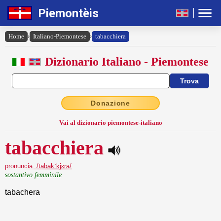
Piemontèis
Home
›
Italiano-Piemontese
›
tabacchiera
Dizionario Italiano - Piemontese
Donazione
Vai al dizionario piemontese-italiano
tabacchiera
pronuncia: /tabakˈkjɛra/
sostantivo femminile
tabachera