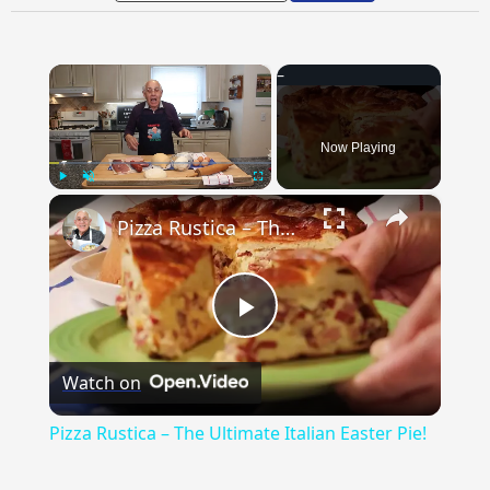
×
Now Playing
×
Play
Unmute
Fullscreen
Pizza Rustica – The Ultimate Italian Easter Pie!
Play
Watch on
Video
Pizza Rustica – The Ultimate Italian Easter Pie!