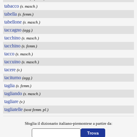
tabacco
(s. masch.)
tabella
(s. femm.)
tabellone
(s. masch.)
taccagno
(agg.)
tacchino
(s. masch.)
tacchino
(s. femm.)
tacco
(s. masch.)
taccuino
(s. masch.)
tacere
(v.)
taciturno
(agg.)
taglia
(s. femm.)
tagliando
(s. masch.)
tagliare
(v.)
tagliatelle
(sost femm. pl.)
Sfoglia il dizionario italiano-piemontese a partire da: