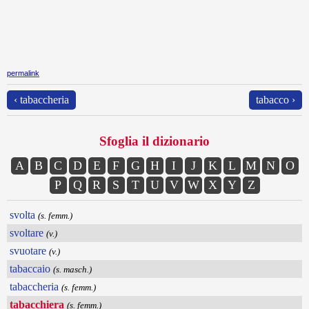
permalink
‹ tabaccheria
tabacco ›
Sfoglia il dizionario
A
B
C
D
E
F
G
H
I
J
K
L
M
N
O
P
Q
R
S
T
U
V
W
X
Y
Z
svolta
(s. femm.)
svoltare
(v.)
svuotare
(v.)
tabaccaio
(s. masch.)
tabaccheria
(s. femm.)
tabacchiera
(s. femm.)