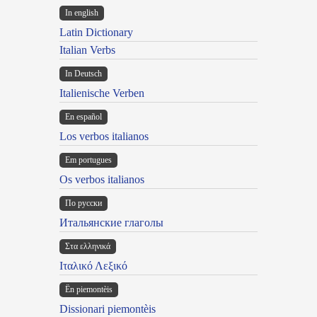
In english
Latin Dictionary
Italian Verbs
In Deutsch
Italienische Verben
En español
Los verbos italianos
Em portugues
Os verbos italianos
По русски
Итальянские глаголы
Στα ελληνικά
Ιταλικό Λεξικό
Ën piemontèis
Dissionari piemontèis