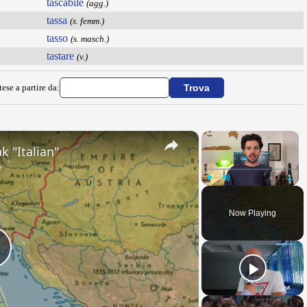
tascabile
(agg.)
tassa
(s. femm.)
tasso
(s. masch.)
tastare
(v.)
ese a partire da:
×
×
k "Italian"
Play
Unmute
Fullsc
Now Playing
Play