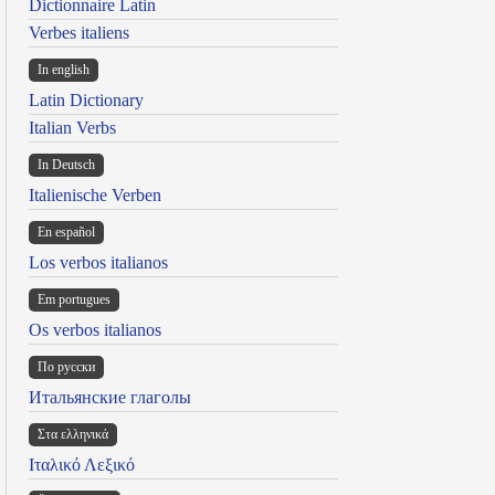
Dictionnaire Latin
Verbes italiens
In english
Latin Dictionary
Italian Verbs
In Deutsch
Italienische Verben
En español
Los verbos italianos
Em portugues
Os verbos italianos
По русски
Итальянские глаголы
Στα ελληνικά
Ιταλικό Λεξικό