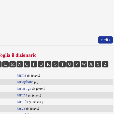
tardi ›
oglia il dizionario
L
M
N
O
P
Q
R
S
T
U
V
W
X
Y
Z
tarma
(s. femm.)
tartagliare
(v.)
tartaruga
(s. femm.)
tartina
(s. femm.)
tartufo
(s. masch.)
tasca
(s. femm.)