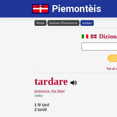
Piemontèis
Home
›
Italiano-Piemontese
›
tardare
Dizion
Vai al 
tardare
pronuncia: /tarˈdare/
verbo
1
fé tard
2
tardé