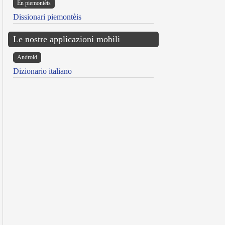
Ën piemontèis
Dissionari piemontèis
Le nostre applicazioni mobili
Android
Dizionario italiano
reen