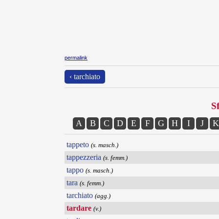
permalink
‹ tarchiato
Sf
A
B
C
D
E
F
G
H
I
J
K
tappeto
(s. masch.)
tappezzeria
(s. femm.)
tappo
(s. masch.)
tara
(s. femm.)
tarchiato
(agg.)
tardare
(v.)