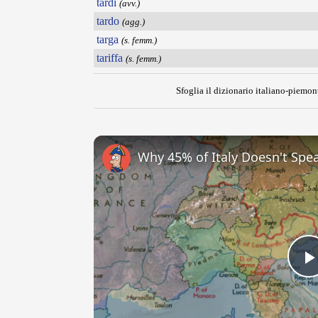
tardi
(avv.)
tardo
(agg.)
targa
(s. femm.)
tariffa
(s. femm.)
Sfoglia il dizionario italiano-piemont
Why 45% of Italy Doesn't Spea